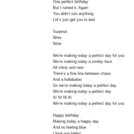
One perfect birthday
But I ruined it. Again
You didn’t ruin anything
Let’s just get you to bed
Surprise
Wow
Wow
We’re making today a perfect day for you
We’re making today a smiley face
All shiny and new
There’s a fine line between chaos
And a hullabaloo
So we’re making today a perfect day
We’re making today a perfect day
A! N! N! A!
We’re making today a perfect day for you
Happy birthday
Making today a happy day
And no feeling blue
I love you baby!