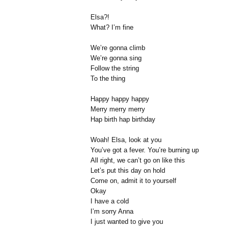
Elsa?!
What? I’m fine
We’re gonna climb
We’re gonna sing
Follow the string
To the thing
Happy happy happy
Merry merry merry
Hap birth hap birthday
Woah! Elsa, look at you
You’ve got a fever. You’re burning up
All right, we can’t go on like this
Let’s put this day on hold
Come on, admit it to yourself
Okay
I have a cold
I’m sorry Anna
I just wanted to give you