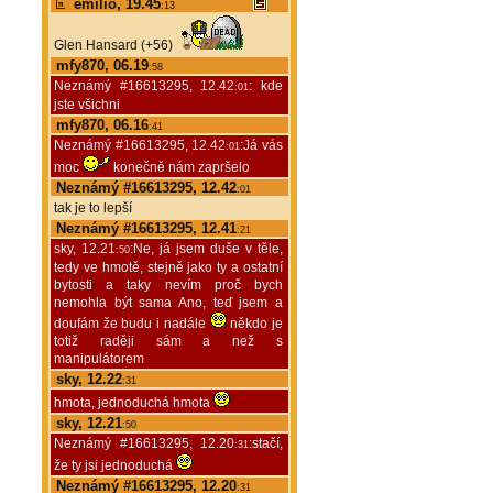
emilio, 19.45
:13
Glen Hansard (+56)
mfy870, 06.19
:58
Neznámý #16613295, 12.42
: kde
:01
jste všichni
mfy870, 06.16
:41
Neznámý #16613295, 12.42
:Já vás
:01
moc
konečně nám zapršelo
Neznámý #16613295, 12.42
:01
tak je to lepší
Neznámý #16613295, 12.41
:21
sky, 12.21
:Ne, já jsem duše v těle,
:50
tedy ve hmotě, stejně jako ty a ostatní
bytosti a taky nevím proč bych
nemohla být sama Ano, teď jsem a
doufám že budu i nadále
někdo je
totiž raději sám a než s
manipulátorem
sky, 12.22
:31
hmota, jednoduchá hmota
sky, 12.21
:50
Neznámý #16613295, 12.20
:stačí,
:31
že ty jsi jednoduchá
Neznámý #16613295, 12.20
:31