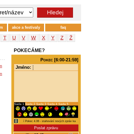
um
akce a festivaly
faq
T
U
V
W
X
Y
Z
Ž
POKECÁME?
Pokec [6:00-21:59]
em
Jméno:
em
Sada 1
Sada 2
Sada 3
Sada 4
Sada 5