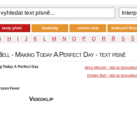
texty písní
fankluby
online chat
diskuzní fór
G
H
I
J
K
L
M
N
O
P
Q
R
Ř
S
Š
Bell - Making Today A Perfect Day - text písně
ng Today A Perfect Day
Idina Menzel - stát se fanoušk
Kristen Bell - stát se fanoušk
rozen Fever
Videoklip