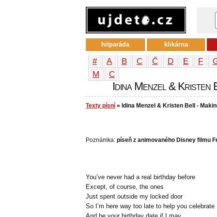
hitparáda
klikárna
#
A
B
C
Č
D
E
F
М
С
Idina Menzel & Kristen 
Texty písní
» Idina Menzel & Kristen Bell - Maki
Poznámka:
píseň z animovaného Disney filmu F
You’ve never had a real birthday before
Except, of course, the ones
Just spent outside my locked door
So I’m here way too late to help you celebrate
And be your birthday date if I may