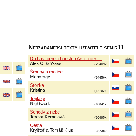
Nejžádanější texty uživatele semir11
Du hast den schönsten Arsch der …
Alex C. & Y-ass
(29409x)
Šrouby a matice
Mandrage
(14456x)
Stonka
Kristina
(12782x)
Tepláky
Nightwork
(10841x)
Schody z nebe
Tereza Kerndlová
(10695x)
Cesta
Kryštof & Tomáš Klus
(8238x)