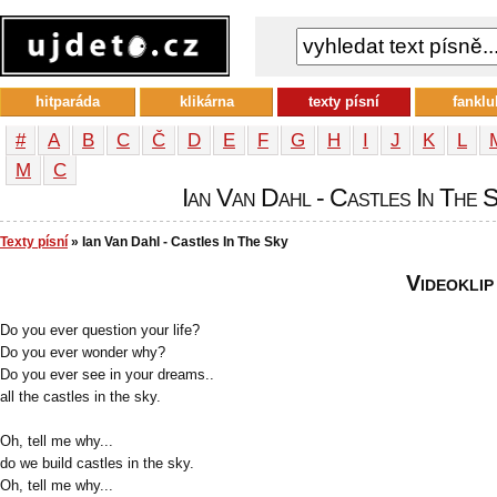
hitparáda
klikárna
texty písní
fanklu
#
A
B
C
Č
D
E
F
G
H
I
J
K
L
М
С
Ian Van Dahl - Castles In The S
Texty písní
» Ian Van Dahl - Castles In The Sky
Videoklip
Do you ever question your life?
Do you ever wonder why?
Do you ever see in your dreams..
all the castles in the sky.
Oh, tell me why...
do we build castles in the sky.
Oh, tell me why...