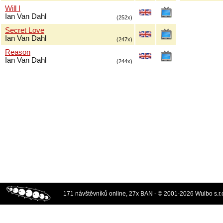
Will I
Ian Van Dahl
(252x)
Secret Love
Ian Van Dahl
(247x)
Reason
Ian Van Dahl
(244x)
171 návštěvníků online, 27x BAN - © 2001-2026 Wulbo s.r.o