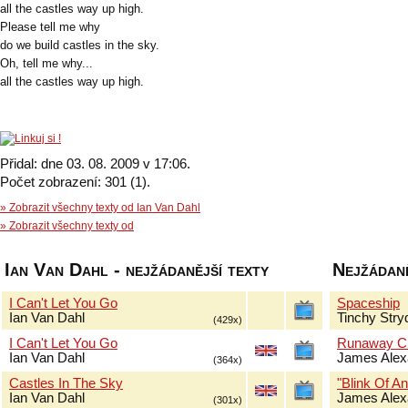
all the castles way up high.
Please tell me why
do we build castles in the sky.
Oh, tell me why...
all the castles way up high.
Přidal: dne 03. 08. 2009 v 17:06.
Počet zobrazení: 301 (1).
» Zobrazit všechny texty od Ian Van Dahl
» Zobrazit všechny texty od
Ian Van Dahl - nejžádanější texty
Nejžádaně
I Can't Let You Go
Spaceship
Ian Van Dahl
Tinchy Stry
(429x)
I Can't Let You Go
Runaway Ch
Ian Van Dahl
James Alex
(364x)
Castles In The Sky
"Blink Of An
Ian Van Dahl
James Alex
(301x)