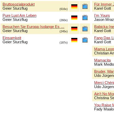
Bruttosozialprodukt
Für Immer 
Geier Sturzflug
Karel Gott
(616x)
Pure Lust Am Leben
I'm Yours
Geier Sturzflug
Jason Mraz
(260x)
Besuchen Sie Europa (solange Es …
Babicka (n
Geier Sturzflug
Karel Gott
(245x)
Einsamkeit
Fang Das Li
Geier Sturzflug
Karel Gott
(187x)
Mama Leon
Christian A
Mamacita
Mark Medl
Bruder, Wa
Udo Jürgen
Merci Chéri
Udo Jürgen
Ain't No Mo
Christina S
You Raise 
Fady Maalo