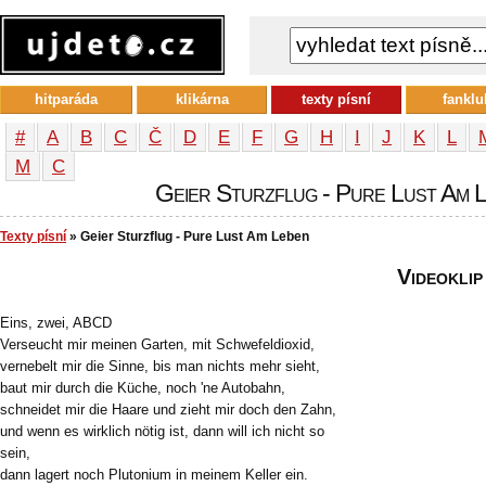
hitparáda
klikárna
texty písní
fanklu
#
A
B
C
Č
D
E
F
G
H
I
J
K
L
М
С
Geier Sturzflug - Pure Lust Am Le
Texty písní
» Geier Sturzflug - Pure Lust Am Leben
Videoklip
Eins, zwei, ABCD
Verseucht mir meinen Garten, mit Schwefeldioxid,
vernebelt mir die Sinne, bis man nichts mehr sieht,
baut mir durch die Küche, noch 'ne Autobahn,
schneidet mir die Haare und zieht mir doch den Zahn,
und wenn es wirklich nötig ist, dann will ich nicht so
sein,
dann lagert noch Plutonium in meinem Keller ein.