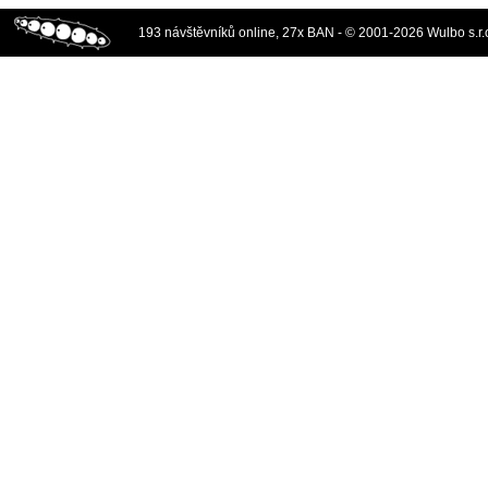
193 návštěvníků online, 27x BAN - © 2001-2026 Wulbo s.r.o