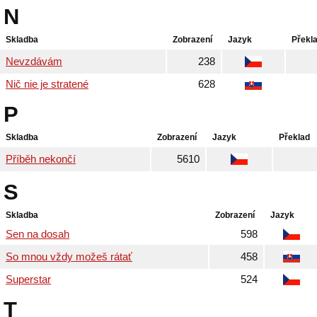
N
Skladba
Zobrazení
Jazyk
Překl
Nevzdávám
238
Nič nie je stratené
628
P
Skladba
Zobrazení
Jazyk
Překlad
Příběh nekončí
5610
S
Skladba
Zobrazení
Jazyk
Sen na dosah
598
So mnou vždy možeš rátať
458
Superstar
524
T