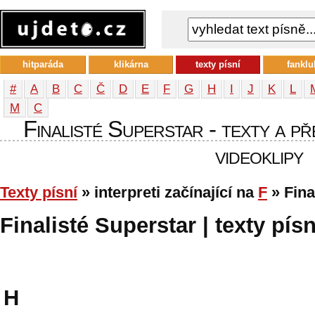
hitparáda
klikárna
texty písní
fanklu
#
A
B
C
Č
D
E
F
G
H
I
J
K
L
М
С
Finalisté Superstar - texty a př
videoklipy
Texty písní
» interpreti začínající na
F
» Fina
Finalisté Superstar | texty pís
H