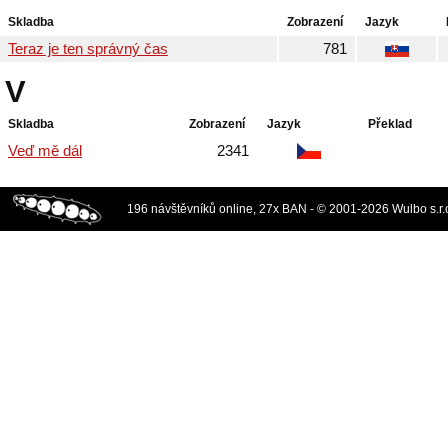
Skladba
Zobrazení
Jazyk
Teraz je ten správný čas
781
V
Skladba
Zobrazení
Jazyk
Překlad
Veď mě dál
2341
196 návštěvníků online, 27x BAN - © 2001-2026 Wulbo s.r.o