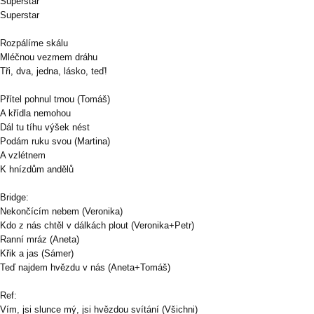
Superstar
Superstar
Rozpálíme skálu
Mléčnou vezmem dráhu
Tři, dva, jedna, lásko, teď!
Přítel pohnul tmou (Tomáš)
A křídla nemohou
Dál tu tíhu výšek nést
Podám ruku svou (Martina)
A vzlétnem
K hnízdům andělů
Bridge:
Nekončícím nebem (Veronika)
Kdo z nás chtěl v dálkách plout (Veronika+Petr)
Ranní mráz (Aneta)
Křik a jas (Sámer)
Teď najdem hvězdu v nás (Aneta+Tomáš)
Ref:
Vím, jsi slunce mý, jsi hvězdou svítání (Všichni)