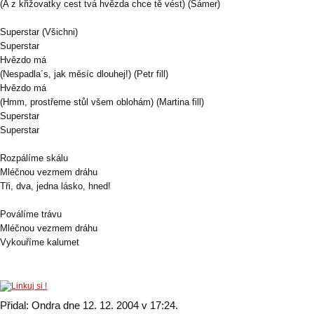
(A z křižovatky cest tvá hvězda chce tě vést) (Sámer)
Superstar (Všichni)
Superstar
Hvězdo má
(Nespadla´s, jak měsíc dlouhej!) (Petr fill)
Hvězdo má
(Hmm, prostřeme stůl všem oblohám) (Martina fill)
Superstar
Superstar
Rozpálíme skálu
Mléčnou vezmem dráhu
Tři, dva, jedna lásko, hned!
Poválíme trávu
Mléčnou vezmem dráhu
Vykouříme kalumet
Přidal: Ondra dne 12. 12. 2004 v 17:24.