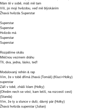
Mám tě v sobě, máš mě tam
Víš, jsi mojí hvězdou, veď mě blýskáním
Žhavá hvězda Superstar
Superstar
Superstar
Hvězdo má
Superstar
Superstar
Rozpálíme skálu
Mléčnou vezmem dráhu
Tři, dva, jedna, lásko, teď!
Modulovaný refrén & rap
Vím, že v tobě dřímá žhavá (Tomáš) (Kluci+Holky)
superstar
Září v tobě, zháší klam (Holky)
(Ohněm nech se vést, kam letíš, na rozcestí cest)
(Standa)
Vím, že ty a slunce v duši, dávný pár (Holky)
Žhavá hvězda superstar (Julian)