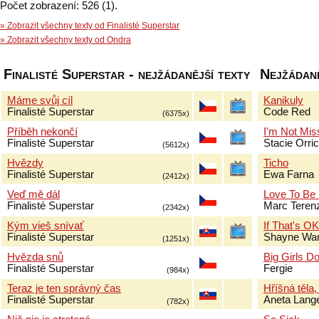
Počet zobrazení: 526 (1).
» Zobrazit všechny texty od Finalisté Superstar
» Zobrazit všechny texty od Ondra
Finalisté Superstar - nejžádanější texty
Nejžádaně
Máme svůj cíl
Kanikuly
Finalisté Superstar
Code Red
(6375x)
Příběh nekončí
I'm Not Mis
Finalisté Superstar
Stacie Orri
(5612x)
Hvězdy
Ticho
Finalisté Superstar
Ewa Farna
(2412x)
Veď mě dál
Love To Be
Finalisté Superstar
Marc Terenz
(2342x)
Kým vieš snívať
If That's O
Finalisté Superstar
Shayne Wa
(1251x)
Hvězda snů
Big Girls Do
Finalisté Superstar
Fergie
(984x)
Teraz je ten správný čas
Hříšná těla,
Finalisté Superstar
Aneta Lang
(782x)