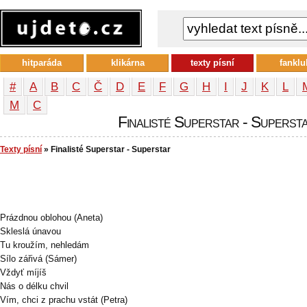
hitparáda
klikárna
texty písní
fanklu
#
A
B
C
Č
D
E
F
G
H
I
J
K
L
М
С
Finalisté Superstar - Supersta
Texty písní
» Finalisté Superstar - Superstar
Prázdnou oblohou (Aneta)
Skleslá únavou
Tu kroužím, nehledám
Sílo zářivá (Sámer)
Vždyť míjíš
Nás o délku chvil
Vím, chci z prachu vstát (Petra)