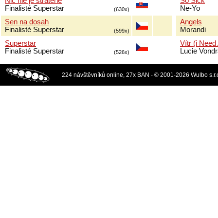
Nič nie je stratené
So Sick
Finalisté Superstar
Ne-Yo
(630x)
Sen na dosah
Angels
Finalisté Superstar
Morandi
(599x)
Superstar
Vítr (i Need
Finalisté Superstar
Lucie Vond
(526x)
224 návštěvníků online, 27x BAN - © 2001-2026 Wulbo s.r.o