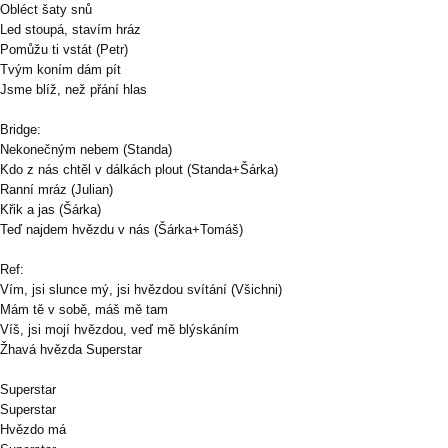
Obléct šaty snů
Led stoupá, stavím hráz
Pomůžu ti vstát (Petr)
Tvým koním dám pít
Jsme blíž, než přání hlas
Bridge:
Nekonečným nebem (Standa)
Kdo z nás chtěl v dálkách plout (Standa+Šárka)
Ranní mráz (Julian)
Křik a jas (Šárka)
Teď najdem hvězdu v nás (Šárka+Tomáš)
Ref:
Vím, jsi slunce mý, jsi hvězdou svítání (Všichni)
Mám tě v sobě, máš mě tam
Víš, jsi mojí hvězdou, veď mě blýskáním
Žhavá hvězda Superstar
Superstar
Superstar
Hvězdo má