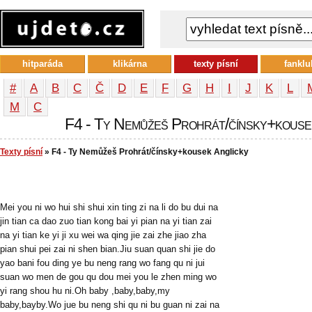
hitparáda
klikárna
texty písní
fanklu
#
A
B
C
Č
D
E
F
G
H
I
J
K
L
М
С
F4 - Ty Nemůžeš Prohrát/čínsky+kousek 
Texty písní
» F4 - Ty Nemůžeš Prohrát/čínsky+kousek Anglicky
Mei you ni wo hui shi shui xin ting zi na li do bu dui na
jin tian ca dao zuo tian kong bai yi pian na yi tian zai
na yi tian ke yi ji xu wei wa qing jie zai zhe jiao zha
pian shui pei zai ni shen bian.Jiu suan quan shi jie do
yao bani fou ding ye bu neng rang wo fang qu ni jui
suan wo men de gou qu dou mei you le zhen ming wo
yi rang shou hu ni.Oh baby ,baby,baby,my
baby,bayby.Wo jue bu neng shi qu ni bu guan ni zai na