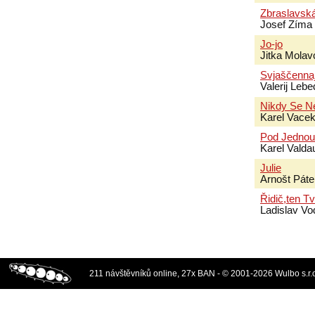
Zbraslavsk
Josef Zíma
Jo-jo
Jitka Mola
Svjaščenna
Valerij Le
Nikdy Se N
Karel Vace
Pod Jednou
Karel Valda
Julie
Arnošt Páte
Řidič,ten T
Ladislav Vo
211 návštěvníků online, 27x BAN - © 2001-2026 Wulbo s.r.o