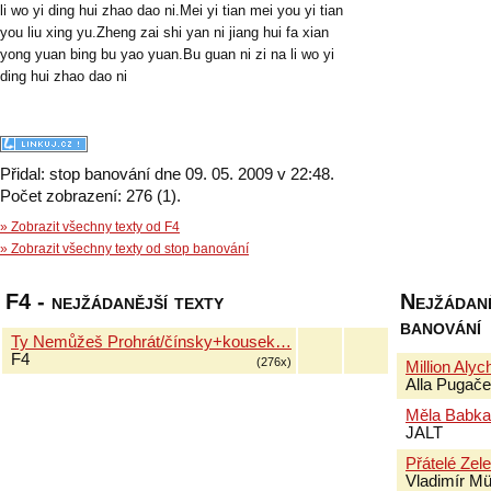
li wo yi ding hui zhao dao ni.Mei yi tian mei you yi tian
you liu xing yu.Zheng zai shi yan ni jiang hui fa xian
yong yuan bing bu yao yuan.Bu guan ni zi na li wo yi
ding hui zhao dao ni
Přidal: stop banování dne 09. 05. 2009 v 22:48.
Počet zobrazení: 276 (1).
» Zobrazit všechny texty od F4
» Zobrazit všechny texty od stop banování
F4 - nejžádanější texty
Nejžádaně
banování
Ty Nemůžeš Prohrát/čínsky+kousek…
F4
(276x)
Million Aly
Alla Pugač
Měla Babka
JALT
Přátelé Zel
Vladimír Mü