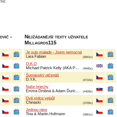
:02.
vič -
Nejžádanější texty uživatele
Millagros115
Je suis malade - Jsem nemocná
Lara Fabian
(6841x)
O.K.O
Michael Patrick Kelly (AKA P…
(4945x)
Šumavský otčenáš
D.Y.K.
(4710x)
Naše hriechy
Emma Drobná & Adam Ďuric…
(4409x)
Dvě srdce vejpůl
Chinaski
(3709x)
Jednou ráno
Tina & Martin Hofmann
(3661x)