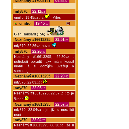
Neznámý #17005141,
04.52
:50
1
mfy870,
22.11
:18
emilio, 19.45
: já
Miloš
:13
emilio,
19.45
:13
Glen Hansard (+56)
Neznámý #16613295,
23.51
:25
mfy870, 22.26
:nevím
:42
mfy870,
22.26
:42
Neznámý #16613295, 22.20
:
:46
potřebuji poradit jaký mám koupit
mobil já si dobýjím uvažuji o
samsungu
Neznámý #16613295,
22.20
:46
mfy870, 22.03
:
:10
mfy870,
22.03
:10
Neznámý #16613295, 22.57
: to je
:15
škoda
Neznámý #16613295,
22.57
:15
mfy870, 22.04
:njn, již tu moc lidí
:24
není
mfy870,
22.04
:24
Neznámý #16613295, 00.38
: že si
:30