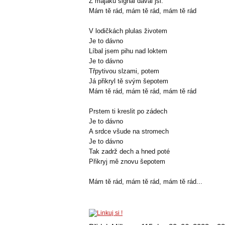
Z majáku signál dával jsi:
Mám tě rád, mám tě rád, mám tě rád
V lodičkách plulas životem
Je to dávno
Líbal jsem pihu nad loktem
Je to dávno
Třpytivou slzami, potem
Já přikryl tě svým šepotem
Mám tě rád, mám tě rád, mám tě rád
Prstem ti kreslit po zádech
Je to dávno
A srdce všude na stromech
Je to dávno
Tak zadrž dech a hned poté
Přikryj mě znovu šepotem
Mám tě rád, mám tě rád, mám tě rád...