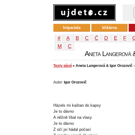
hitparáda
klikárna
#
A
B
C
Č
D
E
F
М
С
Aneta Langerová & 
Texty písní
» Aneta Langerová & Igor Orozovič -
Autor:
Igor Orozovič
Házels mi kaštan do kapsy
Je to dávno
A něžně líbal na vlasy
Je to dávno
Z očí jsi hádal počasí