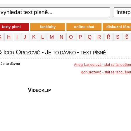
texty písní
fankluby
online chat
diskuzní fór
G
H
I
J
K
L
M
N
O
P
Q
R
Ř
S
Š
Igor Orozovič - Je to dávno - text písně
 Je to dávno
Aneta Langerová - stát se fanoušk
Igor Orozovič - stát se fanoušk
Videoklip