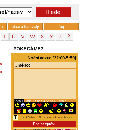
um
akce a festivaly
faq
T
U
V
W
X
Y
Z
Ž
POKECÁME?
Noční pokec [22:00-5:59]
em
Jméno:
em
Sada 1
Sada 2
Sada 3
Sada 4
Sada 5