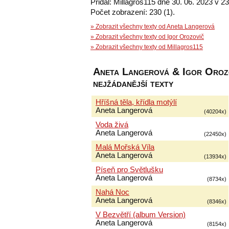
Přidal: Millagros115 dne 30. 06. 2023 v 23
Počet zobrazení: 230 (1).
» Zobrazit všechny texty od Aneta Langerová
» Zobrazit všechny texty od Igor Orozovič
» Zobrazit všechny texty od Millagros115
Aneta Langerová & Igor Orozo
nejžádanější texty
Hříšná těla, křídla motýlí
Aneta Langerová
(40204x)
Voda živá
Aneta Langerová
(22450x)
Malá Mořská Víla
Aneta Langerová
(13934x)
Píseň pro Světlušku
Aneta Langerová
(8734x)
Nahá Noc
Aneta Langerová
(8346x)
V Bezvětří (album Version)
Aneta Langerová
(8154x)