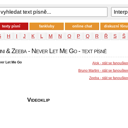
texty písní
fankluby
online chat
diskuzní fór
G
H
I
J
K
L
M
N
O
P
Q
R
Ř
S
Š
i & Zeeba - Never Let Me Go - text písně
ver Let Me Go
Alok - stát se fanoušk
Bruno Martini - stát se fanoušk
Zeeba - stát se fanoušk
Videoklip