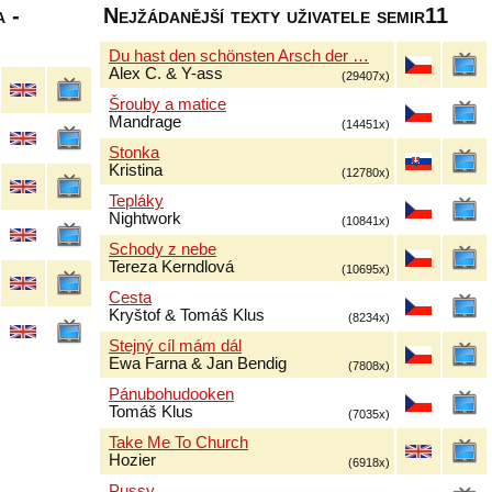
 -
Nejžádanější texty uživatele semir11
Du hast den schönsten Arsch der …
Alex C. & Y-ass
(29407x)
Šrouby a matice
Mandrage
(14451x)
Stonka
Kristina
(12780x)
Tepláky
Nightwork
(10841x)
Schody z nebe
Tereza Kerndlová
(10695x)
Cesta
Kryštof & Tomáš Klus
(8234x)
Stejný cíl mám dál
Ewa Farna & Jan Bendig
(7808x)
Pánubohudooken
Tomáš Klus
(7035x)
Take Me To Church
Hozier
(6918x)
Pussy