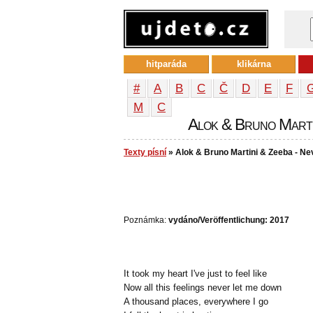
hitparáda
klikárna
#
A
B
C
Č
D
E
F
М
С
Alok & Bruno Martin
Texty písní
» Alok & Bruno Martini & Zeeba - Ne
Poznámka:
vydáno/Veröffentlichung: 2017
It took my heart I've just to feel like
Now all this feelings never let me down
A thousand places, everywhere I go