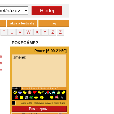
um
akce a festivaly
faq
T
U
V
W
X
Y
Z
Ž
POKECÁME?
Pokec [6:00-21:59]
em
Jméno:
em
em
Sada 1
Sada 2
Sada 3
Sada 4
Sada 5