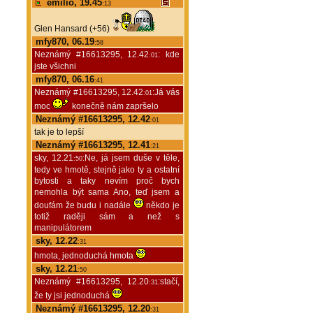
emilio, 19.45
:13
Glen Hansard (+56)
mfy870, 06.19
:58
Neznámý #16613295, 12.42
: kde
:01
jste všichni
mfy870, 06.16
:41
Neznámý #16613295, 12.42
:Já vás
:01
moc
konečně nám zapršelo
Neznámý #16613295, 12.42
:01
tak je to lepší
Neznámý #16613295, 12.41
:21
sky, 12.21
:Ne, já jsem duše v těle,
:50
tedy ve hmotě, stejně jako ty a ostatní
bytosti a taky nevím proč bych
nemohla být sama Ano, teď jsem a
doufám že budu i nadále
někdo je
totiž raději sám a než s
manipulátorem
sky, 12.22
:31
hmota, jednoduchá hmota
sky, 12.21
:50
Neznámý #16613295, 12.20
:stačí,
:31
že ty jsi jednoduchá
Neznámý #16613295, 12.20
:31