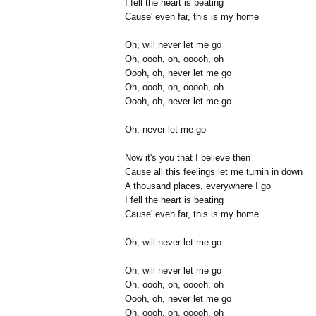
I fell the heart is beating
Cause' even far, this is my home
Oh, will never let me go
Oh, oooh, oh, ooooh, oh
Oooh, oh, never let me go
Oh, oooh, oh, ooooh, oh
Oooh, oh, never let me go
Oh, never let me go
Now it's you that I believe then
Cause all this feelings let me turnin in down
A thousand places, everywhere I go
I fell the heart is beating
Cause' even far, this is my home
Oh, will never let me go
Oh, will never let me go
Oh, oooh, oh, ooooh, oh
Oooh, oh, never let me go
Oh, oooh, oh, ooooh, oh