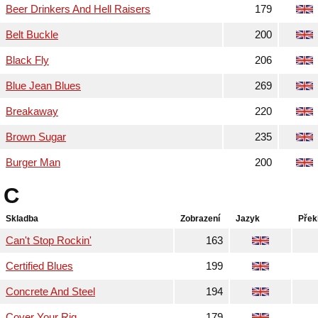
Beer Drinkers And Hell Raisers
179
Belt Buckle
200
Black Fly
206
Blue Jean Blues
269
Breakaway
220
Brown Sugar
235
Burger Man
200
C
Skladba
Zobrazení
Jazyk
Přek
Can't Stop Rockin'
163
Certified Blues
199
Concrete And Steel
194
Cover Your Rig
179