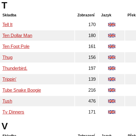
T
Skladba
Zobrazení
Jazyk
Přek
Tell It
170
Ten Dollar Man
180
Ten Foot Pole
161
Thug
156
Thunderbird.
197
Trippin'
139
Tube Snake Boogie
216
Tush
476
Tv Dinners
171
V