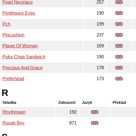
Pearl Necklace
257
Penthouse Eyes
190
Pch
199
Pincushion
237
Planet Of Women
169
Poke Chop Sandwich
190
Precious And Grace
178
Prettyhead
173
R
Skladba
Zobrazení
Jazyk
Překlad
Rhythmeen
192
Rough Boy
871