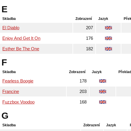
E
Skladba
Zobrazení
Jazyk
Pře
El Diablo
207
Enjoy And Get It On
176
Esther Be The One
182
F
Skladba
Zobrazení
Jazyk
Překla
Fearless Boogie
178
Francine
203
Fuzzbox Voodoo
168
G
Skladba
Zobrazení
Jazyk