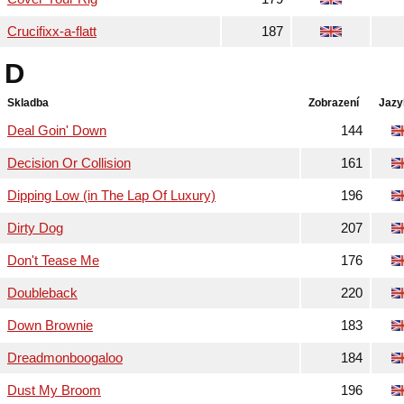
Crucifixx-a-flatt
187
D
Skladba
Zobrazení
Jazy
Deal Goin' Down
144
Decision Or Collision
161
Dipping Low (in The Lap Of Luxury)
196
Dirty Dog
207
Don't Tease Me
176
Doubleback
220
Down Brownie
183
Dreadmonboogaloo
184
Dust My Broom
196