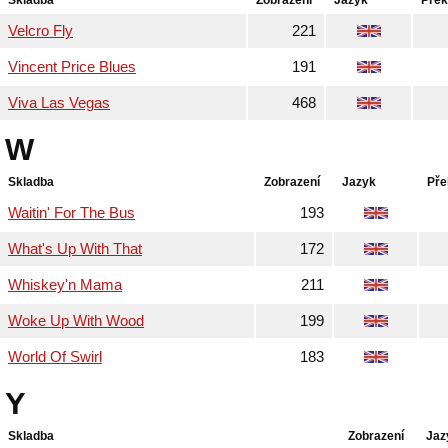
Skladba
Zobrazení
Jazyk
Přek
Velcro Fly
221
Vincent Price Blues
191
Viva Las Vegas
468
W
Skladba
Zobrazení
Jazyk
Pře
Waitin' For The Bus
193
What's Up With That
172
Whiskey'n Mama
211
Woke Up With Wood
199
World Of Swirl
183
Y
Skladba
Zobrazení
Jaz