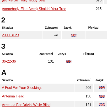
(let Me Be Your) Teddy Bear
379
(somebody Else Been) Shakin' Your Tree
215
2
Skladba
Zobrazení
Jazyk
Překlad
2000 Blues
246
3
Skladba
Zobrazení
Jazyk
Překlad
36-22-36
191
A
Skladba
Zobrazení
Jazyk
A Fool For Your Stockings
206
Antenna Head
190
Arrested For Drivin' While Blind
191