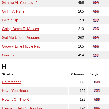
Gimme All Your Lovin'
459
Girl In A T-shirt
205
Give It Up
359
Going Down To Mexico
210
Got Me Under Pressure
262
Groovy Little Hippie Pad
165
Gun Love
454
H
Skladba
Zobrazení
Jazyk
Hairdresser
175
Have You Heard
189
Hear It On The X
192
Heaven, Hell Or Houston
174