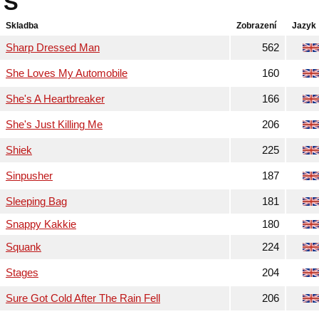
S
Skladba
Zobrazení
Jazyk
Sharp Dressed Man
562
She Loves My Automobile
160
She's A Heartbreaker
166
She's Just Killing Me
206
Shiek
225
Sinpusher
187
Sleeping Bag
181
Snappy Kakkie
180
Squank
224
Stages
204
Sure Got Cold After The Rain Fell
206