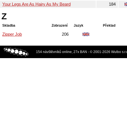
Your Legs Are As Hairy As My Beard
184
Z
Skladba
Zobrazení
Jazyk
Překlad
Zipper Job
206
154 návštěvníků online, 27x BAN - © 2001-2026 Wulbo s.r.o