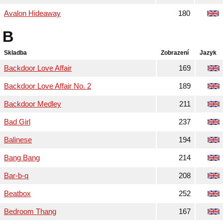
Avalon Hideaway
180
B
Skladba
Zobrazení
Jazyk
Backdoor Love Affair
169
Backdoor Love Affair No. 2
189
Backdoor Medley
211
Bad Girl
237
Balinese
194
Bang Bang
214
Bar-b-q
208
Beatbox
252
Bedroom Thang
167