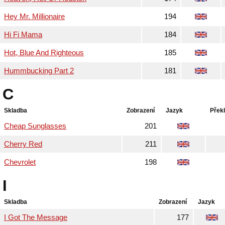
Hey Mr. Millionaire
194
Hi Fi Mama
184
Hot, Blue And Righteous
185
Hummbucking Part 2
181
C
Skladba
Zobrazení
Jazyk
Přek
Cheap Sunglasses
201
Cherry Red
211
Chevrolet
198
I
Skladba
Zobrazení
Jazyk
I Got The Message
177