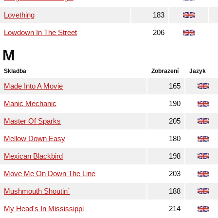
Lovething
183
Lowdown In The Street
206
M
Skladba
Zobrazení
Jazyk
Made Into A Movie
165
Manic Mechanic
190
Master Of Sparks
205
Mellow Down Easy
180
Mexican Blackbird
198
Move Me On Down The Line
203
Mushmouth Shoutin´
188
My Head's In Mississippi
214