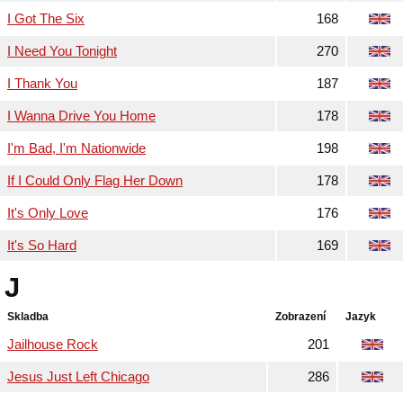
I Got The Six
168
I Need You Tonight
270
I Thank You
187
I Wanna Drive You Home
178
I'm Bad, I'm Nationwide
198
If I Could Only Flag Her Down
178
It's Only Love
176
It's So Hard
169
J
Skladba
Zobrazení
Jazyk
Jailhouse Rock
201
Jesus Just Left Chicago
286