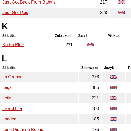
Just Got Back From Baby's
217
Just Got Paid
228
K
Skladba
Zobrazení
Jazyk
Překlad
Ko Ko Blue
231
L
Skladba
Zobrazení
Jazyk
P
La Grange
376
Legs
485
Leila
231
Lizard Life
180
Loaded
185
Long Distance Boogie
176