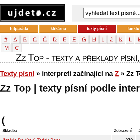
hitparáda
klikárna
texty písní
fanklu
#
A
B
C
Č
D
E
F
G
H
I
J
K
L
М
С
Zz Top - texty a překlady písní
Texty písní
» interpreti začínající na
Z
» Zz 
Zz Top | texty písní podle inte
(
Skladba
Zobrazení