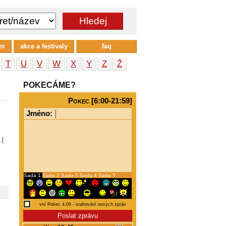
um
akce a festivaly
faq
T
U
V
W
X
Y
Z
Ž
POKECÁME?
Pokec [6:00-21:59]
Jméno:
a
|
Sada 1
Sada 2
Sada 3
Sada 4
Sada 5