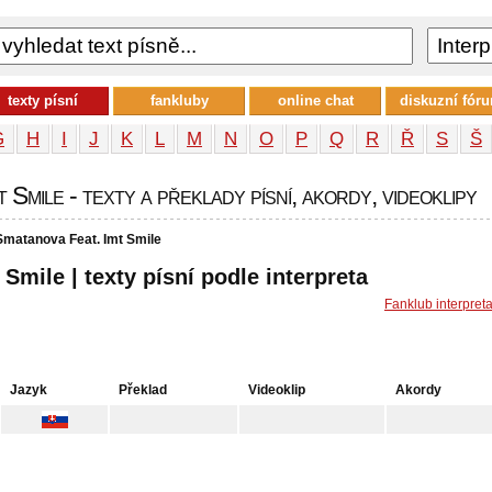
texty písní
fankluby
online chat
diskuzní fór
G
H
I
J
K
L
M
N
O
P
Q
R
Ř
S
Š
Smile - texty a překlady písní, akordy, videoklipy
matanova Feat. Imt Smile
mile | texty písní podle interpreta
Fanklub interpret
Jazyk
Překlad
Videoklip
Akordy