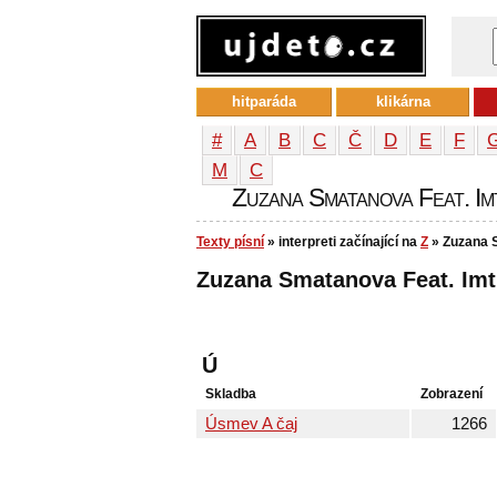
hitparáda
klikárna
#
A
B
C
Č
D
E
F
М
С
Zuzana Smatanova Feat. Imt 
Texty písní
» interpreti začínající na
Z
» Zuzana S
Zuzana Smatanova Feat. Imt S
Ú
Skladba
Zobrazení
Úsmev A čaj
1266