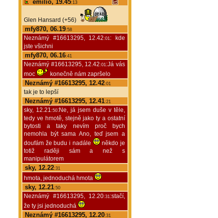
emilio, 19.45
:13
Glen Hansard (+56)
mfy870, 06.19
:58
Neznámý #16613295, 12.42
: kde
:01
jste všichni
mfy870, 06.16
:41
Neznámý #16613295, 12.42
:Já vás
:01
moc
konečně nám zapršelo
Neznámý #16613295, 12.42
:01
tak je to lepší
Neznámý #16613295, 12.41
:21
sky, 12.21
:Ne, já jsem duše v těle,
:50
tedy ve hmotě, stejně jako ty a ostatní
bytosti a taky nevím proč bych
nemohla být sama Ano, teď jsem a
doufám že budu i nadále
někdo je
totiž raději sám a než s
manipulátorem
sky, 12.22
:31
hmota, jednoduchá hmota
sky, 12.21
:50
Neznámý #16613295, 12.20
:stačí,
:31
že ty jsi jednoduchá
Neznámý #16613295, 12.20
:31