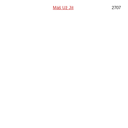
Máš Už Jít
2707