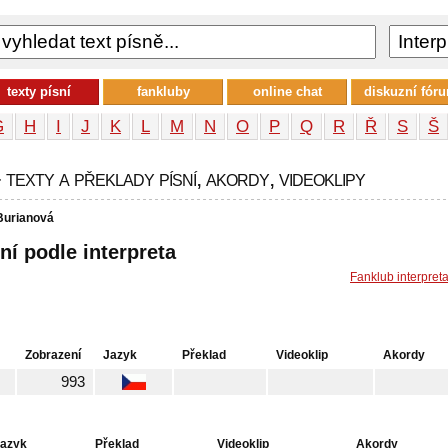
texty písní
fankluby
online chat
diskuzní fór
G
H
I
J
K
L
M
N
O
P
Q
R
Ř
S
Š
texty a překlady písní, akordy, videoklipy
Burianová
ní podle interpreta
Fanklub interpret
Zobrazení
Jazyk
Překlad
Videoklip
Akordy
993
azyk
Překlad
Videoklip
Akordy