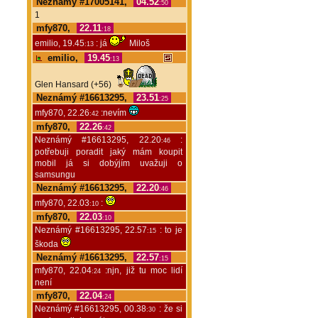
Neznámý #17005141,
04.52
:50
1
mfy870,
22.11
:18
emilio, 19.45
: já
Miloš
:13
emilio,
19.45
:13
Glen Hansard (+56)
Neznámý #16613295,
23.51
:25
mfy870, 22.26
:nevím
:42
mfy870,
22.26
:42
Neznámý #16613295, 22.20
:
:46
potřebuji poradit jaký mám koupit
mobil já si dobýjím uvažuji o
samsungu
Neznámý #16613295,
22.20
:46
mfy870, 22.03
:
:10
mfy870,
22.03
:10
Neznámý #16613295, 22.57
: to je
:15
škoda
Neznámý #16613295,
22.57
:15
mfy870, 22.04
:njn, již tu moc lidí
:24
není
mfy870,
22.04
:24
Neznámý #16613295, 00.38
: že si
:30