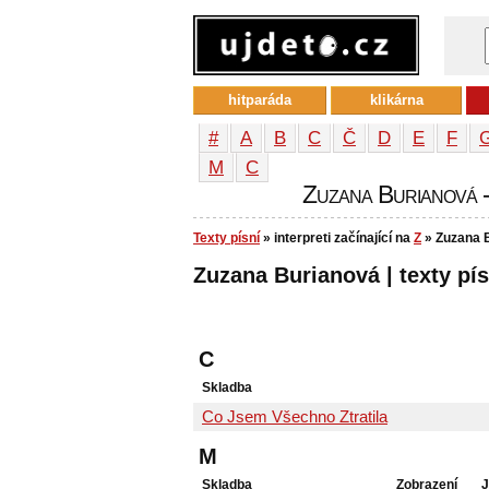
hitparáda
klikárna
#
A
B
C
Č
D
E
F
М
С
Zuzana Burianová - 
Texty písní
» interpreti začínající na
Z
» Zuzana 
Zuzana Burianová | texty pís
C
Skladba
Co Jsem Všechno Ztratila
M
Skladba
Zobrazení
J