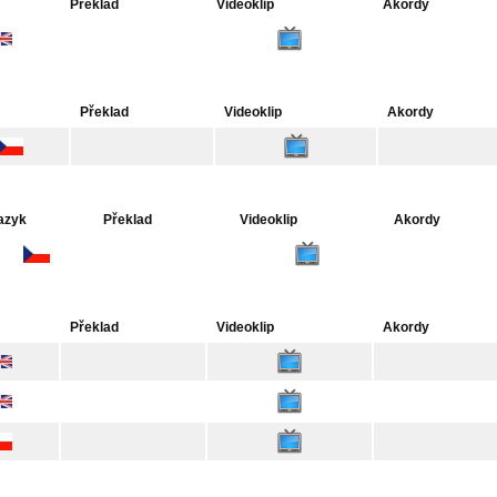
Překlad
Videoklip
Akordy
Překlad
Videoklip
Akordy
azyk
Překlad
Videoklip
Akordy
Překlad
Videoklip
Akordy