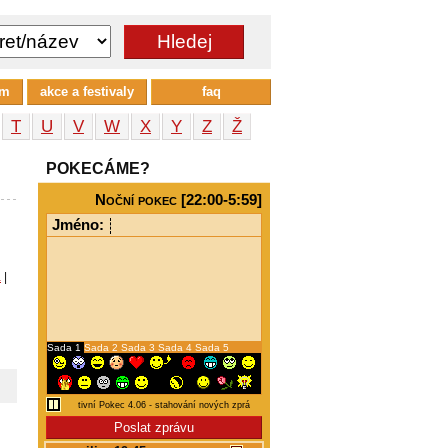
um
akce a festivaly
faq
T
U
V
W
X
Y
Z
Ž
POKECÁME?
Noční pokec [22:00-5:59]
Jméno:
a
|
Sada 1
Sada 2
Sada 3
Sada 4
Sada 5