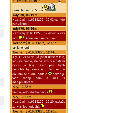
emilio, 19.45
:13
Glen Hansard (+56)
mfy870, 06.19
:58
Neznámý #16613295, 12.42
: kde
:01
jste všichni
mfy870, 06.16
:41
Neznámý #16613295, 12.42
:Já vás
:01
moc
konečně nám zapršelo
Neznámý #16613295, 12.42
:01
tak je to lepší
Neznámý #16613295, 12.41
:21
sky, 12.21
:Ne, já jsem duše v těle,
:50
tedy ve hmotě, stejně jako ty a ostatní
bytosti a taky nevím proč bych
nemohla být sama Ano, teď jsem a
doufám že budu i nadále
někdo je
totiž raději sám a než s
manipulátorem
sky, 12.22
:31
hmota, jednoduchá hmota
sky, 12.21
:50
Neznámý #16613295, 12.20
:stačí,
:31
že ty jsi jednoduchá
Neznámý #16613295, 12.20
:31