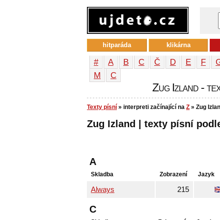
hitparáda
klikárna
#
A
B
C
Č
D
E
F
М
С
Zug Izland - tex
Texty písní
» interpreti začínající na
Z
» Zug Izla
Zug Izland | texty písní podl
A
Skladba
Zobrazení
Jazyk
Always
215
C