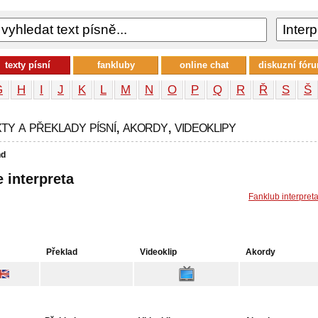
texty písní
fankluby
online chat
diskuzní fór
G
H
I
J
K
L
M
N
O
P
Q
R
Ř
S
Š
ty a překlady písní, akordy, videoklipy
nd
e interpreta
Fanklub interpret
Překlad
Videoklip
Akordy