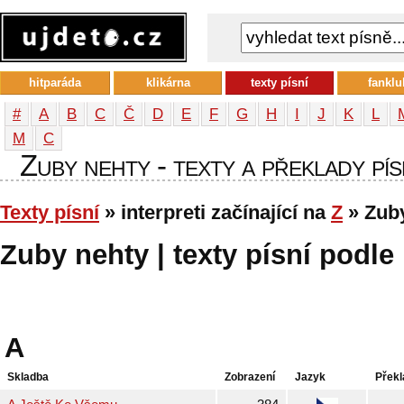
hitparáda
klikárna
texty písní
fanklu
#
A
B
C
Č
D
E
F
G
H
I
J
K
L
М
С
Zuby nehty - texty a překlady pís
Texty písní
» interpreti začínající na
Z
» Zub
Zuby nehty | texty písní podle 
A
Skladba
Zobrazení
Jazyk
Překl