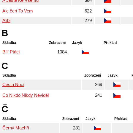
A Ještě Ke Všemu
384
Ale čert To Vem
622
Alibi
279
B
Skladba
Zobrazení
Jazyk
Překlad
Bílí Ptáci
1084
C
Skladba
Zobrazení
Jazyk
Cesta Nocí
269
Co Nikdo Nikdy Neviděl
241
Č
Skladba
Zobrazení
Jazyk
Překlad
Černý Machři
281