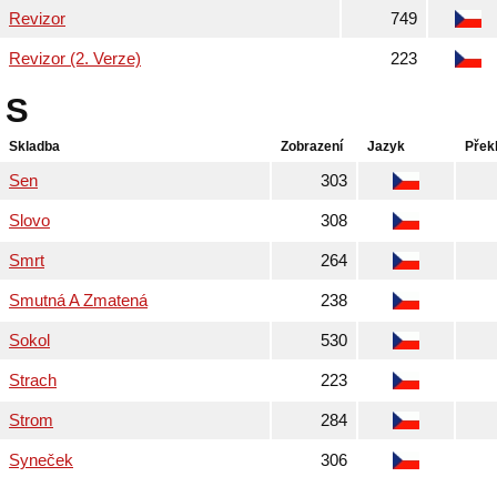
Revizor
749
Revizor (2. Verze)
223
S
Skladba
Zobrazení
Jazyk
Přek
Sen
303
Slovo
308
Smrt
264
Smutná A Zmatená
238
Sokol
530
Strach
223
Strom
284
Syneček
306