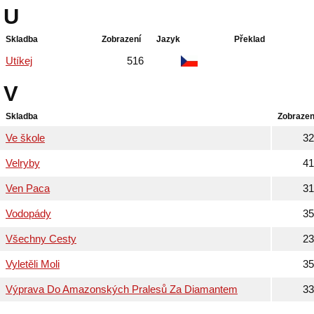
U
Skladba
Zobrazení
Jazyk
Překlad
Utíkej
516
V
Skladba
Zobrazen
Ve škole
32
Velryby
41
Ven Paca
31
Vodopády
35
Všechny Cesty
23
Vyletěli Moli
35
Výprava Do Amazonských Pralesů Za Diamantem
33