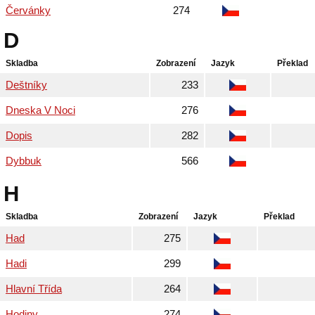
Červánky
274
D
Skladba
Zobrazení
Jazyk
Překlad
Deštníky
233
Dneska V Noci
276
Dopis
282
Dybbuk
566
H
Skladba
Zobrazení
Jazyk
Překlad
Had
275
Hadi
299
Hlavní Třída
264
Hodiny
274