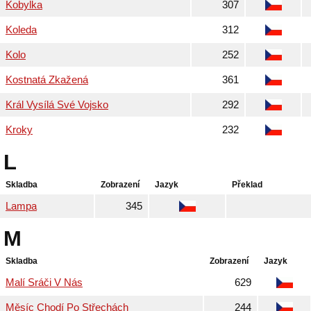
Kobylka
307
Koleda
312
Kolo
252
Kostnatá Zkažená
361
Král Vysílá Své Vojsko
292
Kroky
232
L
Skladba
Zobrazení
Jazyk
Překlad
Lampa
345
M
Skladba
Zobrazení
Jazyk
Malí Sráči V Nás
629
Měsíc Chodí Po Střechách
244