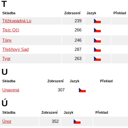
T
Skladba
Zobrazení
Jazyk
Překlad
Těžkopádná Lú
239
Tisíc Očí
266
Tóny
246
Třešňový Sad
287
Tygr
263
U
Skladba
Zobrazení
Jazyk
Překlad
Unavená
307
Ú
Skladba
Zobrazení
Jazyk
Překlad
Únor
352