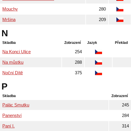
Mouchy
280
Mršina
209
N
Skladba
Zobrazení
Jazyk
Překlad
Na Konci Ulice
254
Na můstku
288
Noční Dítě
375
P
Skladba
Zobrazení
Palác Smutku
245
Panenství
284
Paní I.
314