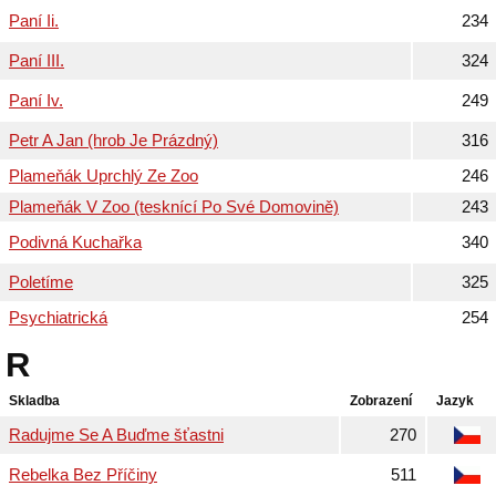
Paní Ii.
234
Paní III.
324
Paní Iv.
249
Petr A Jan (hrob Je Prázdný)
316
Plameňák Uprchlý Ze Zoo
246
Plameňák V Zoo (tesknící Po Své Domovině)
243
Podivná Kuchařka
340
Poletíme
325
Psychiatrická
254
R
Skladba
Zobrazení
Jazyk
Radujme Se A Buďme šťastni
270
Rebelka Bez Příčiny
511