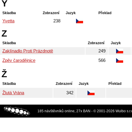
Y
Skladba
Zobrazení
Jazyk
Překlad
Yvetta
238
Z
Skladba
Zobrazení
Jazyk
Zaklínadlo Proti Prázdnotě
249
Zpěv čarodějnice
566
Ž
Skladba
Zobrazení
Jazyk
Překlad
Žlutá Vrána
342
185 návštěvníků online, 27x BAN - © 2001-2026 Wulbo s.r.o