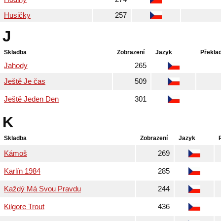
Husičky
257
J
Skladba
Zobrazení
Jazyk
Překla
Jahody
265
Ještě Je čas
509
Ještě Jeden Den
301
K
Skladba
Zobrazení
Jazyk
Kámoš
269
Karlín 1984
285
Každý Má Svou Pravdu
244
Kilgore Trout
436