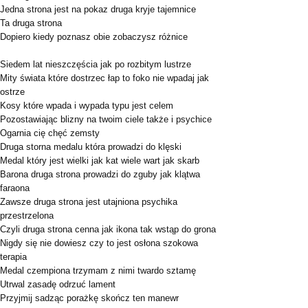
Jedna strona jest na pokaz druga kryje tajemnice
Ta druga strona
Dopiero kiedy poznasz obie zobaczysz różnice
Siedem lat nieszczęścia jak po rozbitym lustrze
Mity świata które dostrzec łap to foko nie wpadaj jak
ostrze
Kosy które wpada i wypada typu jest celem
Pozostawiając blizny na twoim ciele także i psychice
Ogarnia cię chęć zemsty
Druga storna medalu która prowadzi do klęski
Medal który jest wielki jak kat wiele wart jak skarb
Barona druga strona prowadzi do zguby jak klątwa
faraona
Zawsze druga strona jest utajniona psychika
przestrzelona
Czyli druga strona cenna jak ikona tak wstąp do grona
Nigdy się nie dowiesz czy to jest osłona szokowa
terapia
Medal czempiona trzymam z nimi twardo sztamę
Utrwal zasadę odrzuć lament
Przyjmij sadząc porażkę skończ ten manewr