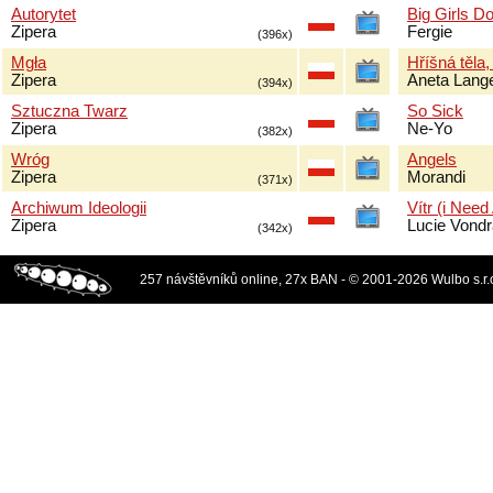
Autorytet
Big Girls Do
Zipera
Fergie
(396x)
Mgła
Hříšná těla,
Zipera
Aneta Lang
(394x)
Sztuczna Twarz
So Sick
Zipera
Ne-Yo
(382x)
Wróg
Angels
Zipera
Morandi
(371x)
Archiwum Ideologii
Vítr (i Need
Zipera
Lucie Vond
(342x)
257 návštěvníků online, 27x BAN - © 2001-2026 Wulbo s.r.o