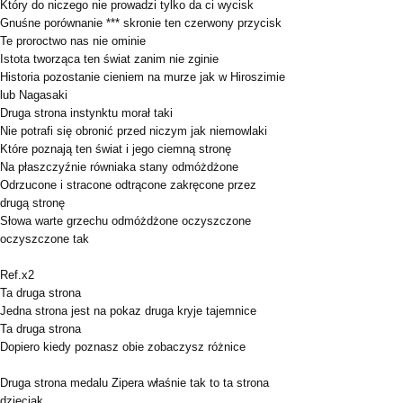
Który do niczego nie prowadzi tylko da ci wycisk
Gnuśne porównanie *** skronie ten czerwony przycisk
Te proroctwo nas nie ominie
Istota tworząca ten świat zanim nie zginie
Historia pozostanie cieniem na murze jak w Hiroszimie
lub Nagasaki
Druga strona instynktu morał taki
Nie potrafi się obronić przed niczym jak niemowlaki
Które poznają ten świat i jego ciemną stronę
Na płaszczyźnie równiaka stany odmóżdżone
Odrzucone i stracone odtrącone zakręcone przez
drugą stronę
Słowa warte grzechu odmóżdżone oczyszczone
oczyszczone tak
Ref.x2
Ta druga strona
Jedna strona jest na pokaz druga kryje tajemnice
Ta druga strona
Dopiero kiedy poznasz obie zobaczysz różnice
Druga strona medalu Zipera właśnie tak to ta strona
dzieciak