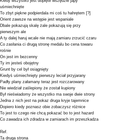
Kiedy wszystko jest dopięte wszędzie japy
uśmiechnięte
To zbyt piękne podpierdala mi coś tu hahrętem [?]
Orient zawsze na wstępie jest wspaniale
Dbale pokazują skalę żale pokazują się przy
pierwszym ale
A ty dalej haruj wcale nie mają zamiaru zrzucić czaru
Co zasłania ci drugą stronę medalu bo cena towaru
rośnie
On jest im bezcenny
Ty im jesteś obojętny
Grunt by cel był osiągnięty
Kiedyś uśmiechnięty pierwszy leciał przyjarany
Padły plany załamany teraz jest rozczarowany
Nie wiedział zaślepiony że został kupiony
Był nieświadomy że wszystko ma swoje dwie strony
Jedna z nich jest na pokaz druga kryje tajemnice
Dopiero kiedy poznasz obie zobaczysz różnice
To jest to czego nie chcą pokazać bo to jest hazard
Co zawadza ich zdradza w zamiarach im przeszkadza
Ref.
Ta druga strona