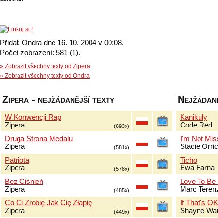
Přidal: Ondra dne 16. 10. 2004 v 00:08.
Počet zobrazení: 581 (1).
» Zobrazit všechny texty od Zipera
» Zobrazit všechny texty od Ondra
Zipera - nejžádanější texty
Nejžádaně
W Konwencji Rap
Kanikuly
Zipera
Code Red
(693x)
Druga Strona Medalu
I'm Not Mis
Zipera
Stacie Orri
(581x)
Patriota
Ticho
Zipera
Ewa Farna
(578x)
Bez Ciśnień
Love To Be
Zipera
Marc Terenz
(485x)
Co Ci Zrobię Jak Cię Złapię
If That's O
Zipera
Shayne Wa
(449x)