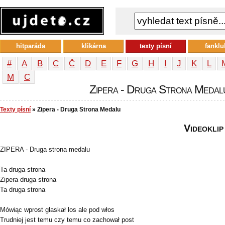
hitparáda
klikárna
texty písní
fanklu
#
A
B
C
Č
D
E
F
G
H
I
J
K
L
М
С
Zipera - Druga Strona Medalu 
Texty písní
» Zipera - Druga Strona Medalu
Videoklip
ZIPERA - Druga strona medalu
Ta druga strona
Zipera druga strona
Ta druga strona
Mówiąc wprost głaskał los ale pod włos
Trudniej jest temu czy temu co zachował post