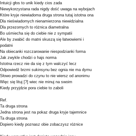
Intuicji głos to unik kiedy cios zada
Niewykorzystana rada nigdy dość uwaga na wybojach
Które kryje niewiadoma druga strona tutaj istotna ona
Dla nieświadomych nienamierzona niewidzialna
Dla przezornych to różnica diametralna
Bo uśmiecha się do ciebie nie z sympatii
Ale by zwabić do matni skuszą się łatwowierni i
podatni
Na obiecanki rozczarowanie niespodzianki forma
Jak zwykle chodzi o hajs norma
Istotna rzecz nie da się z tym walczyć lecz
Odpowiedź brzmi sukinsynu bez ognia nie ma dymu
Słowo prowadzi do czynu to nie wiersz od anonimu
Więc się lituj [?] wiec nie minuj na swoim
Kiedy przyjdzie pora ciebie to zaboli
Ref.
Ta druga strona
Jedna strona jest na pokaz druga kryje tajemnice
Ta druga strona
Dopiero kiedy poznasz obie zobaczysz różnice