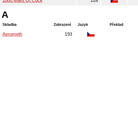
1000 Miles Of Cock
228
A
Skladba
Zobrazení
Jazyk
Překlad
Aerometh
193