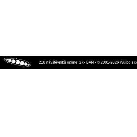
218 návštěvníků online, 27x BAN - © 2001-2026 Wulbo s.r.o