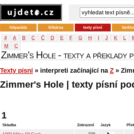
hitparáda
klikárna
texty písní
fanklu
#
A
B
C
Č
D
E
F
G
H
I
J
K
L
М
С
Zimmer's Hole - texty a překlady pí
Texty písní
» interpreti začínající na
Z
» Zim
Zimmer's Hole | texty písní po
1
Skladba
Zobrazení
Jazyk
Pře