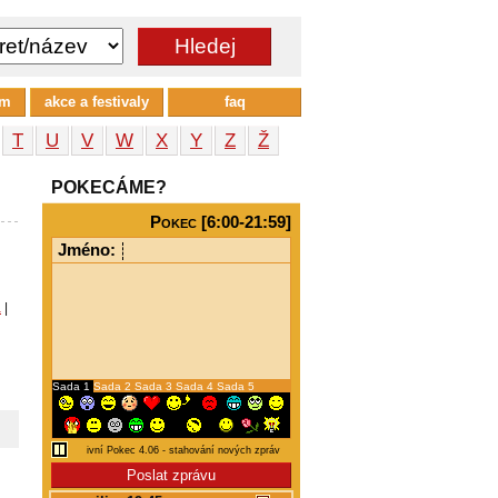
um
akce a festivaly
faq
T
U
V
W
X
Y
Z
Ž
POKECÁME?
Pokec [6:00-21:59]
Jméno:
a
|
Sada 1
Sada 2
Sada 3
Sada 4
Sada 5