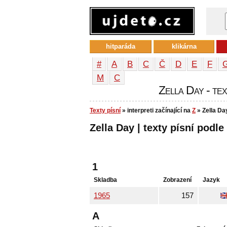
hitparáda
klikárna
#
A
B
C
Č
D
E
F
М
С
Zella Day - tex
Texty písní
» interpreti začínající na
Z
» Zella Da
Zella Day | texty písní podle
1
Skladba
Zobrazení
Jazyk
1965
157
A