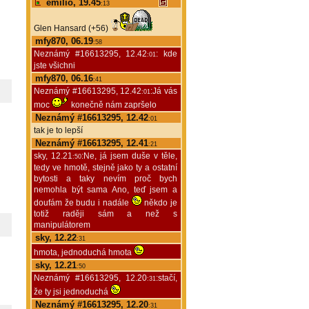
emilio, 19.45
:13
Glen Hansard (+56)
mfy870, 06.19
:58
Neznámý #16613295, 12.42
: kde
:01
jste všichni
mfy870, 06.16
:41
Neznámý #16613295, 12.42
:Já vás
:01
moc
konečně nám zapršelo
Neznámý #16613295, 12.42
:01
tak je to lepší
Neznámý #16613295, 12.41
:21
sky, 12.21
:Ne, já jsem duše v těle,
:50
tedy ve hmotě, stejně jako ty a ostatní
bytosti a taky nevím proč bych
nemohla být sama Ano, teď jsem a
doufám že budu i nadále
někdo je
totiž raději sám a než s
manipulátorem
sky, 12.22
:31
hmota, jednoduchá hmota
sky, 12.21
:50
Neznámý #16613295, 12.20
:stačí,
:31
že ty jsi jednoduchá
Neznámý #16613295, 12.20
:31