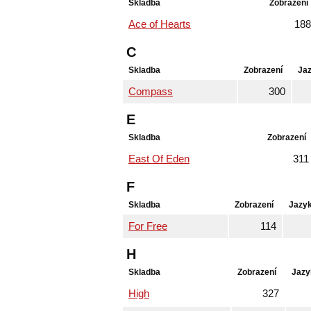
Skladba
Zobrazení
Ace of Hearts
188
C
Skladba
Zobrazení
Ja
Compass
300
E
Skladba
Zobrazení
East Of Eden
311
F
Skladba
Zobrazení
Jazy
For Free
114
H
Skladba
Zobrazení
Jazy
High
327