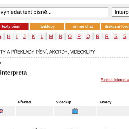
texty písní
fankluby
online chat
diskuzní fór
G
H
I
J
K
L
M
N
O
P
Q
R
Ř
S
Š
ty a překlady písní, akordy, videoklipy
y
 interpreta
Fanklub interpret
Překlad
Videoklip
Akordy