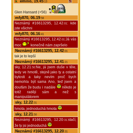
emilio, 19.45
:13
Glen Hansard (+56)
mfy870, 06.19
:58
Neznámý #16613295, 12.42
: kde
:01
jste všichni
mfy870, 06.16
:41
Neznámý #16613295, 12.42
:Já vás
:01
moc
konečně nám zapršelo
Neznámý #16613295, 12.42
:01
tak je to lepší
Neznámý #16613295, 12.41
:21
sky, 12.21
:Ne, já jsem duše v těle,
:50
tedy ve hmotě, stejně jako ty a ostatní
bytosti a taky nevím proč bych
nemohla být sama Ano, teď jsem a
doufám že budu i nadále
někdo je
totiž raději sám a než s
manipulátorem
sky, 12.22
:31
hmota, jednoduchá hmota
sky, 12.21
:50
Neznámý #16613295, 12.20
:stačí,
:31
že ty jsi jednoduchá
Neznámý #16613295, 12.20
:31