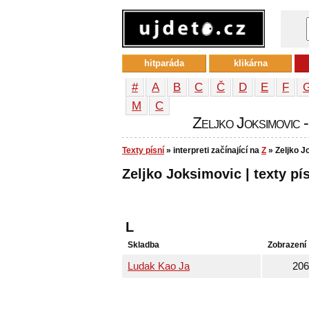
hitparáda
klikárna
#
A
B
C
Č
D
E
F
М
С
Zeljko Joksimovic -
Texty písní
» interpreti začínající na
Z
» Zeljko J
Zeljko Joksimovic | texty pí
L
Skladba
Zobrazení
Ludak Kao Ja
206