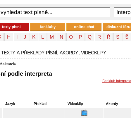
texty písní
fankluby
online chat
diskuzní fór
G
H
I
J
K
L
M
N
O
P
Q
R
Ř
S
Š
 texty a překlady písní, akordy, videoklipy
oksimovic
sní podle interpreta
Fanklub interpret
Jazyk
Překlad
Videoklip
Akordy