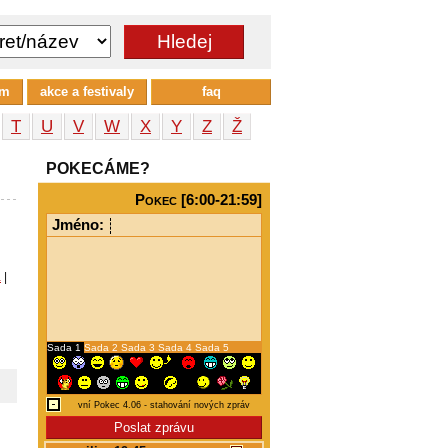
um
akce a festivaly
faq
T
U
V
W
X
Y
Z
Ž
POKECÁME?
Pokec [6:00-21:59]
Jméno:
a
|
Sada 1
Sada 2
Sada 3
Sada 4
Sada 5