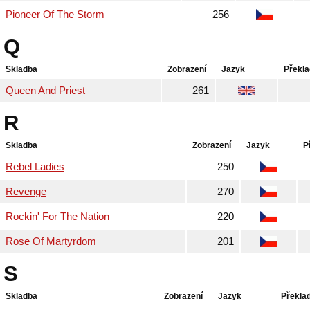
Pioneer Of The Storm
256
Q
Skladba
Zobrazení
Jazyk
Překla
Queen And Priest
261
R
Skladba
Zobrazení
Jazyk
P
Rebel Ladies
250
Revenge
270
Rockin' For The Nation
220
Rose Of Martyrdom
201
S
Skladba
Zobrazení
Jazyk
Překla