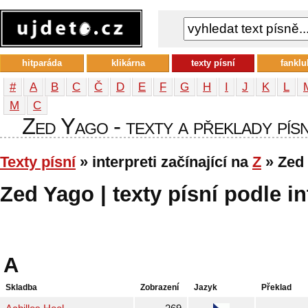
hitparáda
klikárna
texty písní
fanklu
#
A
B
C
Č
D
E
F
G
H
I
J
K
L
М
С
Zed Yago - texty a překlady písn
Texty písní
» interpreti začínající na
Z
» Zed
Zed Yago | texty písní podle in
A
Skladba
Zobrazení
Jazyk
Překlad