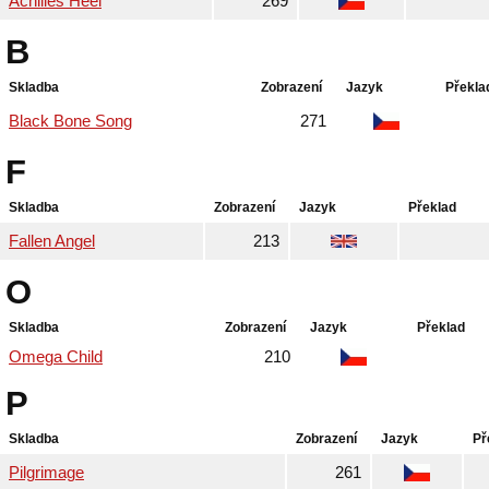
Achilles Heel
269
B
Skladba
Zobrazení
Jazyk
Překla
Black Bone Song
271
F
Skladba
Zobrazení
Jazyk
Překlad
Fallen Angel
213
O
Skladba
Zobrazení
Jazyk
Překlad
Omega Child
210
P
Skladba
Zobrazení
Jazyk
Př
Pilgrimage
261