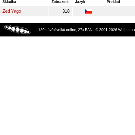
Skladba
Zobrazení
Jazyk
Překlad
Zed Yago
318
180 návštěvníků online, 27x BAN - © 2001-2026 Wulbo s.r.o