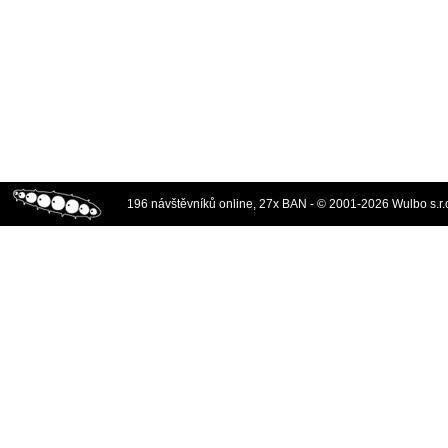
196 návštěvníků online, 27x BAN - © 2001-2026 Wulbo s.r.o