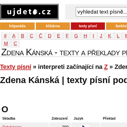
hitparáda
klikárna
texty písní
fanklu
#
A
B
C
Č
D
E
F
G
H
I
J
K
L
М
С
Zdena Kánská - texty a překlady pí
Texty písní
» interpreti začínající na
Z
» Zde
Zdena Kánská | texty písní pod
O
Skladba
Zobrazení
Jazyk
Překlad