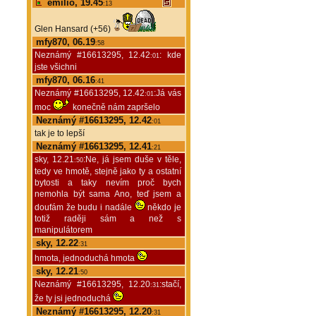
emilio, 19.45
:13
Glen Hansard (+56)
mfy870, 06.19
:58
Neznámý #16613295, 12.42
: kde
:01
jste všichni
mfy870, 06.16
:41
Neznámý #16613295, 12.42
:Já vás
:01
moc
konečně nám zapršelo
Neznámý #16613295, 12.42
:01
tak je to lepší
Neznámý #16613295, 12.41
:21
sky, 12.21
:Ne, já jsem duše v těle,
:50
tedy ve hmotě, stejně jako ty a ostatní
bytosti a taky nevím proč bych
nemohla být sama Ano, teď jsem a
doufám že budu i nadále
někdo je
totiž raději sám a než s
manipulátorem
sky, 12.22
:31
hmota, jednoduchá hmota
sky, 12.21
:50
Neznámý #16613295, 12.20
:stačí,
:31
že ty jsi jednoduchá
Neznámý #16613295, 12.20
:31