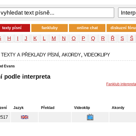
texty písní
fankluby
online chat
diskuzní fór
G
H
I
J
K
L
M
N
O
P
Q
R
Ř
S
Š
exty a překlady písní, akordy, videoklipy
nd Evans
í podle interpreta
Fanklub interpret
zení
Jazyk
Překlad
Videoklip
Akordy
2517