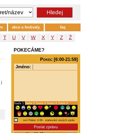
um
akce a festivaly
faq
T
U
V
W
X
Y
Z
Ž
POKECÁME?
Pokec [6:00-21:59]
Jméno:
a
|
Sada 1
Sada 2
Sada 3
Sada 4
Sada 5