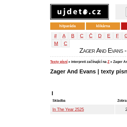
hitparáda
klikárna
#
A
B
C
Č
D
E
F
М
С
Zager And Evans - t
Texty písní
» interpreti začínající na
Z
» Zager A
Zager And Evans | texty písn
I
Skladba
Zobra
In The Year 2525