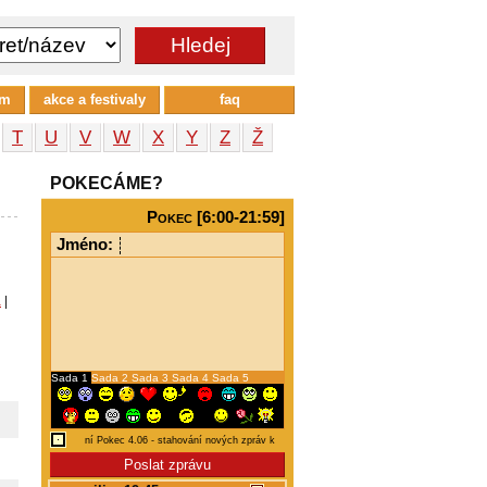
um
akce a festivaly
faq
T
U
V
W
X
Y
Z
Ž
POKECÁME?
Pokec [6:00-21:59]
Jméno:
a
|
Sada 1
Sada 2
Sada 3
Sada 4
Sada 5