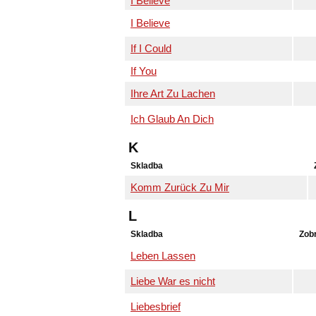
I Believe
I Believe
If I Could
If You
Ihre Art Zu Lachen
Ich Glaub An Dich
K
Skladba
Komm Zurück Zu Mir
L
Skladba
Zob
Leben Lassen
Liebe War es nicht
Liebesbrief