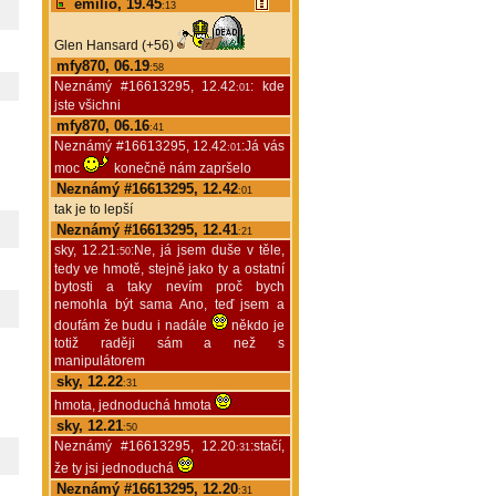
emilio, 19.45
:13
Glen Hansard (+56)
mfy870, 06.19
:58
Neznámý #16613295, 12.42
: kde
:01
jste všichni
mfy870, 06.16
:41
Neznámý #16613295, 12.42
:Já vás
:01
moc
konečně nám zapršelo
Neznámý #16613295, 12.42
:01
tak je to lepší
Neznámý #16613295, 12.41
:21
sky, 12.21
:Ne, já jsem duše v těle,
:50
tedy ve hmotě, stejně jako ty a ostatní
bytosti a taky nevím proč bych
nemohla být sama Ano, teď jsem a
doufám že budu i nadále
někdo je
totiž raději sám a než s
manipulátorem
sky, 12.22
:31
hmota, jednoduchá hmota
sky, 12.21
:50
Neznámý #16613295, 12.20
:stačí,
:31
že ty jsi jednoduchá
Neznámý #16613295, 12.20
:31