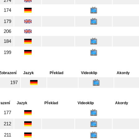
274
174
179
206
184
199
Zobrazení
Jazyk
Překlad
Videoklip
Akordy
197
razení
Jazyk
Překlad
Videoklip
Akordy
177
212
211