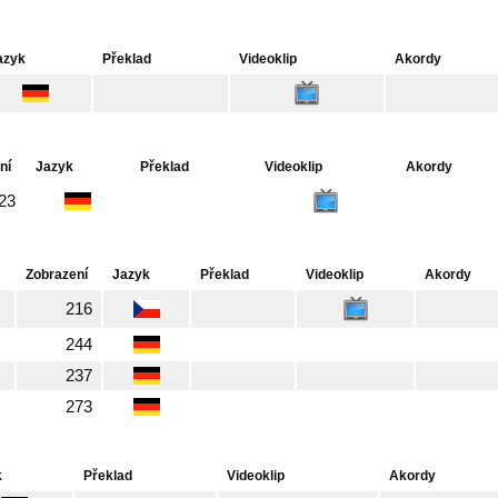
azyk
Překlad
Videoklip
Akordy
ní
Jazyk
Překlad
Videoklip
Akordy
23
Zobrazení
Jazyk
Překlad
Videoklip
Akordy
216
244
237
273
k
Překlad
Videoklip
Akordy