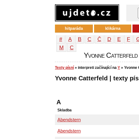
hitparáda
klikárna
#
A
B
C
Č
D
E
F
М
С
Yvonne Catterfeld - 
Texty písní
» interpreti začínající na
Y
» Yvonne C
Yvonne Catterfeld | texty pís
A
Skladba
Abendstern
Abendstern