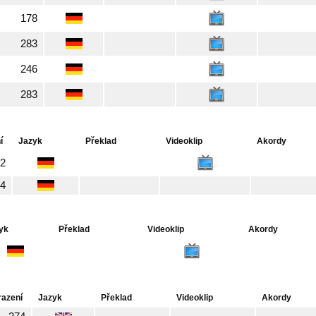
178
283
246
283
í
Jazyk
Překlad
Videoklip
Akordy
2
4
yk
Překlad
Videoklip
Akordy
razení
Jazyk
Překlad
Videoklip
Akordy