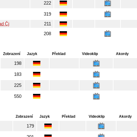
222
319
ad Čj
211
208
Zobrazení
Jazyk
Překlad
Videoklip
Akordy
198
183
225
550
Zobrazení
Jazyk
Překlad
Videoklip
Akordy
179