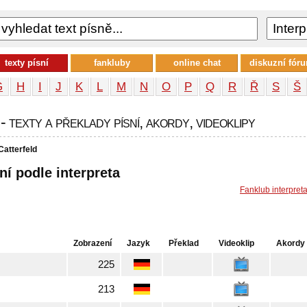
texty písní
fankluby
online chat
diskuzní fór
G
H
I
J
K
L
M
N
O
P
Q
R
Ř
S
Š
texty a překlady písní, akordy, videoklipy
atterfeld
ní podle interpreta
Fanklub interpret
Zobrazení
Jazyk
Překlad
Videoklip
Akordy
225
213