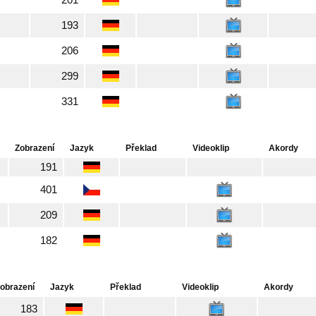
201
193
206
299
331
Zobrazení
Jazyk
Překlad
Videoklip
Akordy
191
401
209
182
obrazení
Jazyk
Překlad
Videoklip
Akordy
183