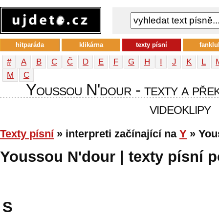
hitparáda
klikárna
texty písní
fanklu
#
A
B
C
Č
D
E
F
G
H
I
J
K
L
М
С
Youssou N'dour - texty a překl
videoklipy
Texty písní
» interpreti začínající na
Y
» You
Youssou N'dour | texty písní p
S