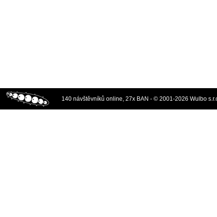
140 návštěvníků online, 27x BAN - © 2001-2026 Wulbo s.r.o