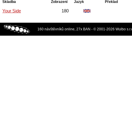
Skladba
Zobrazení
Jazyk
Překlad
Your Side
180
160 návštěvníků online, 27x BAN - © 2001-2026 Wulbo s.r.o