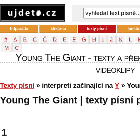
hitparáda
klikárna
texty písní
fanklu
#
A
B
C
Č
D
E
F
G
H
I
J
K
L
М
С
Young The Giant - texty a přek
videoklipy
Texty písní
» interpreti začínající na
Y
» You
Young The Giant | texty písní 
1