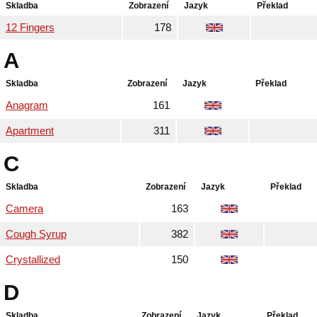
Skladba
Zobrazení
Jazyk
Překlad
12 Fingers
178
A
Skladba
Zobrazení
Jazyk
Překlad
Anagram
161
Apartment
311
C
Skladba
Zobrazení
Jazyk
Překlad
Camera
163
Cough Syrup
382
Crystallized
150
D
Skladba
Zobrazení
Jazyk
Překlad