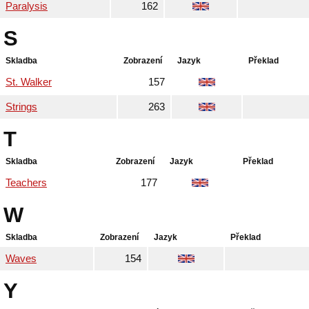
Paralysis
162
S
Skladba
Zobrazení
Jazyk
Překlad
St. Walker
157
Strings
263
T
Skladba
Zobrazení
Jazyk
Překlad
Teachers
177
W
Skladba
Zobrazení
Jazyk
Překlad
Waves
154
Y