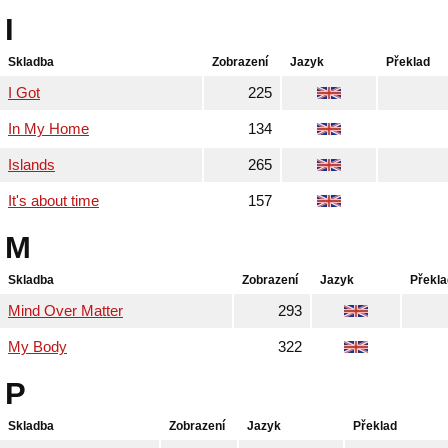
I
Skladba
Zobrazení
Jazyk
Překlad
I Got
225
In My Home
134
Islands
265
It's about time
157
M
Skladba
Zobrazení
Jazyk
Překla
Mind Over Matter
293
My Body
322
P
Skladba
Zobrazení
Jazyk
Překlad