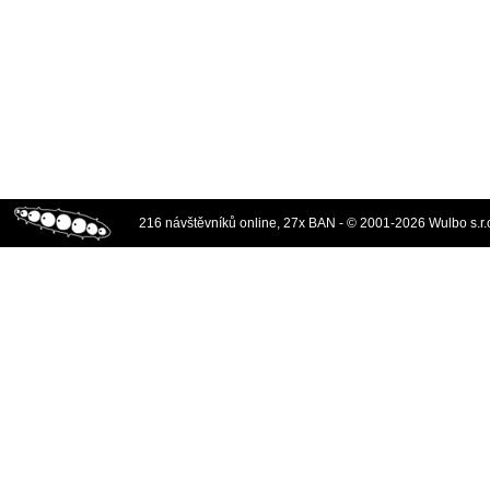
216 návštěvníků online, 27x BAN - © 2001-2026 Wulbo s.r.o