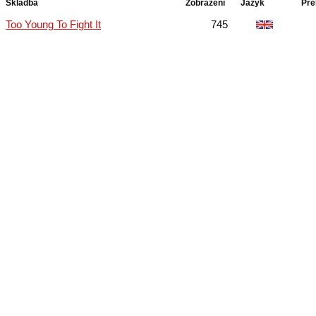
Skladba
Zobrazení
Jazyk
Pře
Too Young To Fight It
745