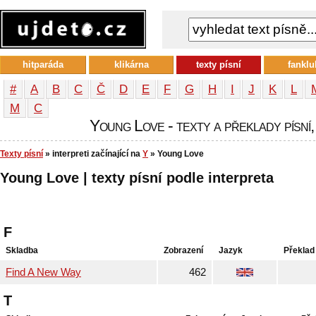
hitparáda
klikárna
texty písní
fanklu
#
A
B
C
Č
D
E
F
G
H
I
J
K
L
М
С
Young Love - texty a překlady písní,
Texty písní
» interpreti začínající na
Y
» Young Love
Young Love | texty písní podle interpreta
F
Skladba
Zobrazení
Jazyk
Překlad
Find A New Way
462
T