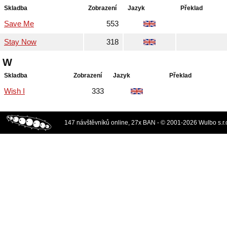
Skladba
Zobrazení
Jazyk
Překlad
Save Me
553
Stay Now
318
W
Skladba
Zobrazení
Jazyk
Překlad
Wish I
333
147 návštěvníků online, 27x BAN - © 2001-2026 Wulbo s.r.o