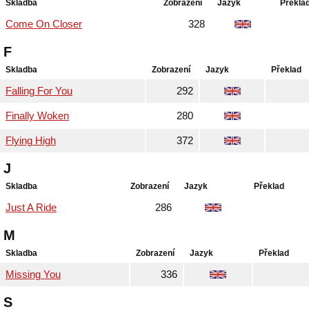
Skladba
Zobrazení
Jazyk
Překla
Come On Closer
328
F
Skladba
Zobrazení
Jazyk
Překlad
Falling For You
292
Finally Woken
280
Flying High
372
J
Skladba
Zobrazení
Jazyk
Překlad
Just A Ride
286
M
Skladba
Zobrazení
Jazyk
Překlad
Missing You
336
S