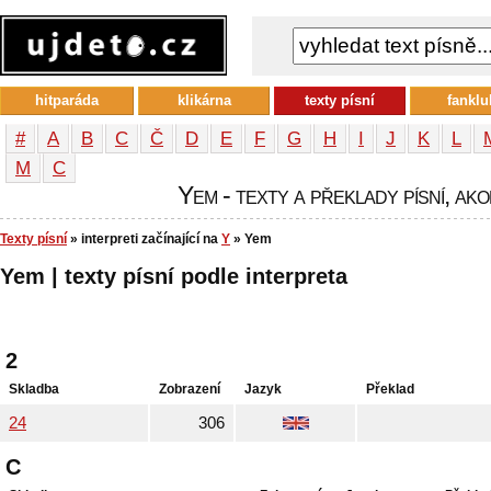
hitparáda
klikárna
texty písní
fanklu
#
A
B
C
Č
D
E
F
G
H
I
J
K
L
М
С
Yem - texty a překlady písní, ako
Texty písní
» interpreti začínající na
Y
» Yem
Yem | texty písní podle interpreta
2
Skladba
Zobrazení
Jazyk
Překlad
24
306
C