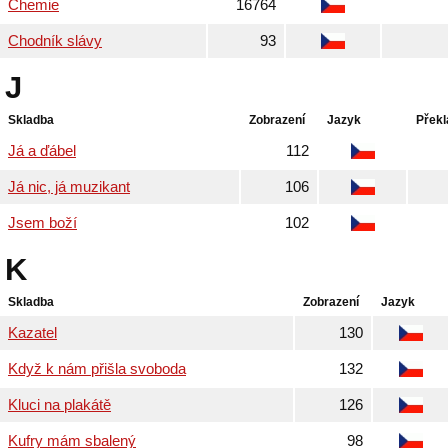
Chemie
16764
Chodník slávy
93
J
Skladba
Zobrazení
Jazyk
Překl
Já a ďábel
112
Já nic, já muzikant
106
Jsem boží
102
K
Skladba
Zobrazení
Jazyk
Kazatel
130
Když k nám přišla svoboda
132
Kluci na plakátě
126
Kufry mám sbalený
98