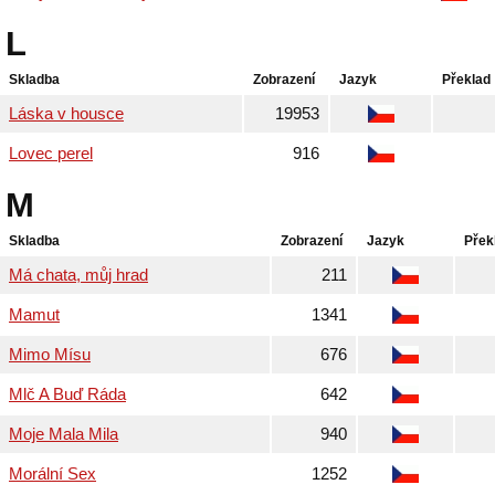
L
Skladba
Zobrazení
Jazyk
Překlad
Láska v housce
19953
Lovec perel
916
M
Skladba
Zobrazení
Jazyk
Přek
Má chata, můj hrad
211
Mamut
1341
Mimo Mísu
676
Mlč A Buď Ráda
642
Moje Mala Mila
940
Morální Sex
1252