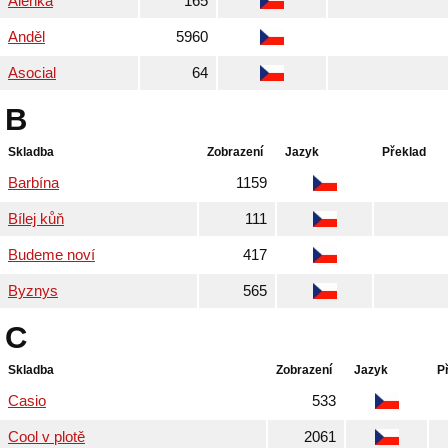
Alenka
165
Anděl
5960
Asocial
64
B
Skladba
Zobrazení
Jazyk
Překlad
Barbína
1159
Bílej kůň
111
Budeme noví
417
Byznys
565
C
Skladba
Zobrazení
Jazyk
P
Casio
533
Cool v plotě
2061