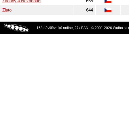
Zadany A Nezadouci
665
Zlato
644
168 návštěvníků online, 27x BAN - © 2001-2026 Wulbo s.r.o