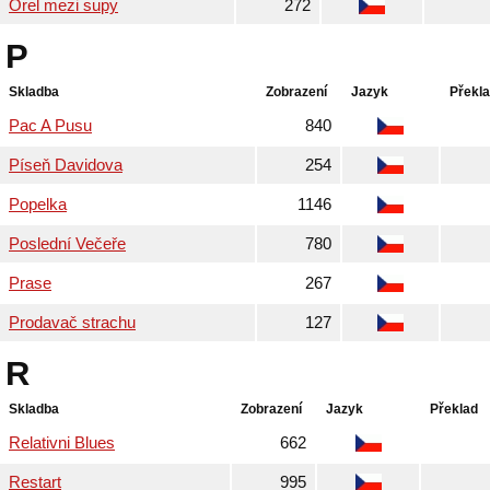
Orel mezi supy
272
P
Skladba
Zobrazení
Jazyk
Překl
Pac A Pusu
840
Píseň Davidova
254
Popelka
1146
Poslední Večeře
780
Prase
267
Prodavač strachu
127
R
Skladba
Zobrazení
Jazyk
Překlad
Relativni Blues
662
Restart
995