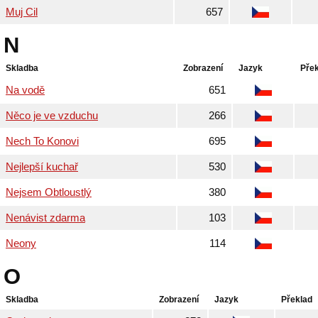
Muj Cil
657
N
Skladba
Zobrazení
Jazyk
Pře
Na vodě
651
Něco je ve vzduchu
266
Nech To Konovi
695
Nejlepší kuchař
530
Nejsem Obtloustlý
380
Nenávist zdarma
103
Neony
114
O
Skladba
Zobrazení
Jazyk
Překlad