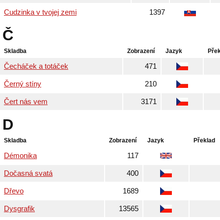
Cudzinka v tvojej zemi
1397
Č
Skladba
Zobrazení
Jazyk
Pře
Čecháček a totáček
471
Černý stíny
210
Čert nás vem
3171
D
Skladba
Zobrazení
Jazyk
Překlad
Démonika
117
Dočasná svatá
400
Dřevo
1689
Dysgrafik
13565