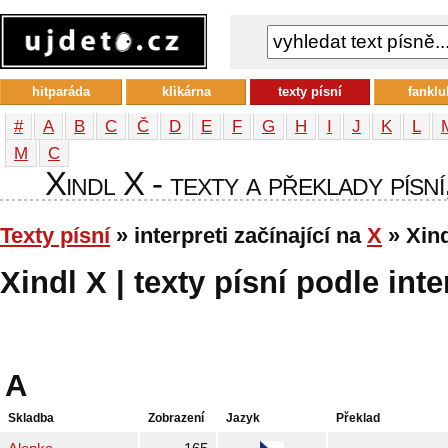
hitparáda
klikárna
texty písní
fanklu
#
A
B
C
Č
D
E
F
G
H
I
J
K
L
М
С
Xindl X - texty a překlady písní
Texty písní
» interpreti začínající na
X
» Xind
Xindl X | texty písní podle inte
A
Skladba
Zobrazení
Jazyk
Překlad