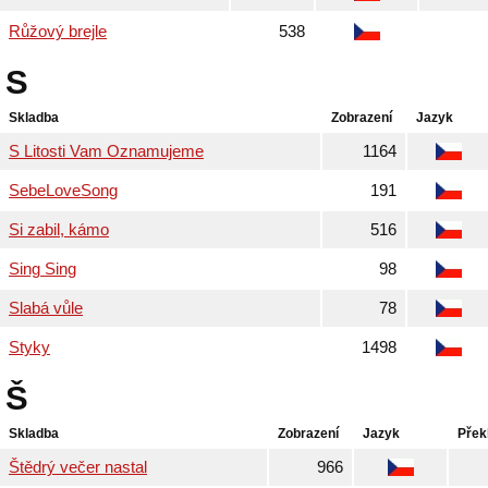
Růžový brejle
538
S
Skladba
Zobrazení
Jazyk
S Litosti Vam Oznamujeme
1164
SebeLoveSong
191
Si zabil, kámo
516
Sing Sing
98
Slabá vůle
78
Styky
1498
Š
Skladba
Zobrazení
Jazyk
Přek
Štědrý večer nastal
966