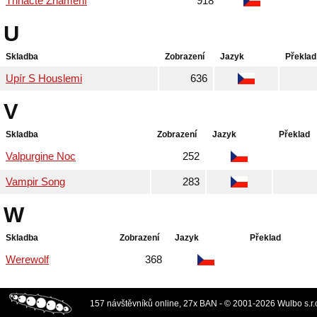
Třinácté Znamení
918
U
Skladba
Zobrazení
Jazyk
Překlad
Upír S Houslemi
636
V
Skladba
Zobrazení
Jazyk
Překlad
Valpurgine Noc
252
Vampir Song
283
W
Skladba
Zobrazení
Jazyk
Překlad
Werewolf
368
157 návštěvníků online, 27x BAN - © 2001-2026 Wulbo s.r.o