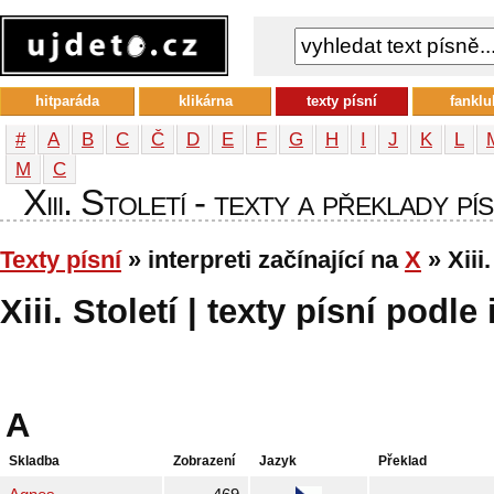
hitparáda
klikárna
texty písní
fanklu
#
A
B
C
Č
D
E
F
G
H
I
J
K
L
М
С
Xiii. Století - texty a překlady pí
Texty písní
» interpreti začínající na
X
» Xiii.
Xiii. Století | texty písní podle
A
Skladba
Zobrazení
Jazyk
Překlad