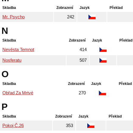
Skladba
Zobrazení
Jazyk
Překlad
Mr. Psycho
242
N
Skladba
Zobrazení
Jazyk
Překlad
Nevěsta Temnot
414
Nosferatu
507
O
Skladba
Zobrazení
Jazyk
Překlad
Obřad Za Mrtvé
270
P
Skladba
Zobrazení
Jazyk
Překlad
Pokoj Č.26
353