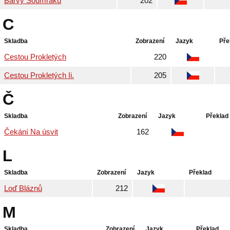
Barvy Soumraku
202
C
Skladba
Zobrazení
Jazyk
Pře
Cestou Prokletých
220
Cestou Prokletých Ii.
205
Č
Skladba
Zobrazení
Jazyk
Překlad
Čekání Na úsvit
162
L
Skladba
Zobrazení
Jazyk
Překlad
Loď Bláznů
212
M
Skladba
Zobrazení
Jazyk
Překlad