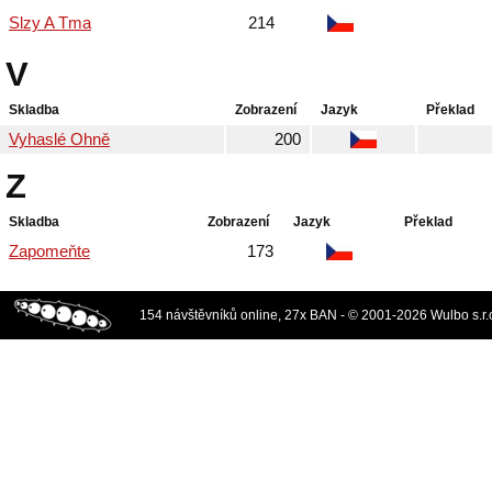
Slzy A Tma
214
V
Skladba
Zobrazení
Jazyk
Překlad
Vyhaslé Ohně
200
Z
Skladba
Zobrazení
Jazyk
Překlad
Zapomeňte
173
154 návštěvníků online, 27x BAN - © 2001-2026 Wulbo s.r.o