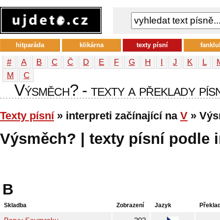
hitparáda
klikárna
texty písní
fanklu
#
A
B
C
Č
D
E
F
G
H
I
J
K
L
М
С
Výsměch? - texty a překlady písn
Texty písní
» interpreti začínající na
V
» Vý
Výsměch? | texty písní podle i
B
Skladba
Zobrazení
Jazyk
Překla