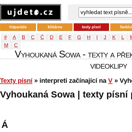
hitparáda
klikárna
texty písní
fanklu
#
A
B
C
Č
D
E
F
G
H
I
J
K
L
М
С
Vyhoukaná Sowa - texty a překl
videoklipy
Texty písní
» interpreti začínající na
V
» Vyh
Vyhoukaná Sowa | texty písní 
Á