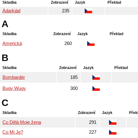
Skladba
Zobrazení
Jazyk
Překlad
Ádarkiád
235
A
Skladba
Zobrazení
Jazyk
Překlad
Americká
260
B
Skladba
Zobrazení
Jazyk
Překlad
Bombardér
185
Bugy Wugy
300
C
Skladba
Zobrazení
Jazyk
Přek
Co Dělá Moje žena
291
Co Mi Je?
227