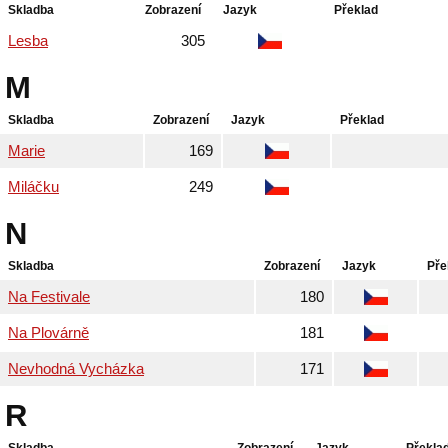
Skladba
Zobrazení
Jazyk
Překlad
Lesba
305
M
Skladba
Zobrazení
Jazyk
Překlad
Marie
169
Miláčku
249
N
Skladba
Zobrazení
Jazyk
Pře
Na Festivale
180
Na Plovárně
181
Nevhodná Vycházka
171
R