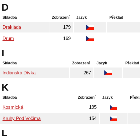
D
Skladba
Zobrazení
Jazyk
Překlad
Drakiáda
179
Drum
169
I
Skladba
Zobrazení
Jazyk
Překlad
Indiánská Dívka
267
K
Skladba
Zobrazení
Jazyk
Překl
Kosmická
195
Kruhy Pod Vočima
154
L