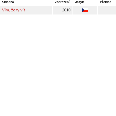
Skladba
Zobrazení
Jazyk
Překlad
Vím, že ty víš
2010