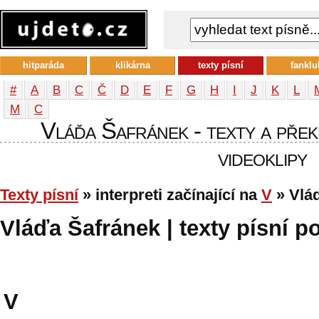
hitparáda
klikárna
texty písní
fanklu
#
A
B
C
Č
D
E
F
G
H
I
J
K
L
М
С
Vláďa Šafránek - texty a překl
videoklipy
Texty písní
» interpreti začínající na
V
» Vlá
Vláďa Šafránek | texty písní po
V