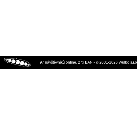
97 návštěvníků online, 27x BAN - © 2001-2026 Wulbo s.r.o