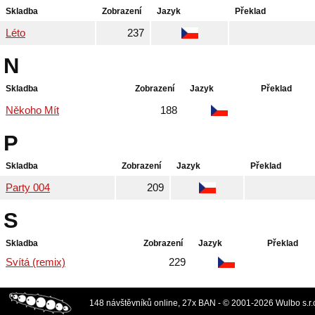
Skladba
Zobrazení
Jazyk
Překlad
Léto
237
N
Skladba
Zobrazení
Jazyk
Překlad
Někoho Mít
188
P
Skladba
Zobrazení
Jazyk
Překlad
Party 004
209
S
Skladba
Zobrazení
Jazyk
Překlad
Svítá (remix)
229
148 návštěvníků online, 27x BAN - © 2001-2026 Wulbo s.r.o