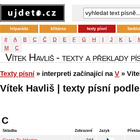
hitparáda
klikárna
texty písní
fanklu
#
A
B
C
Č
D
E
F
G
H
I
J
K
L
М
С
Vítek Havliš - texty a překlady pí
Texty písní
» interpreti začínající na
V
» Víte
Vítek Havliš | texty písní podle
C
Skladba
Zobrazení
Jazyk
Překla