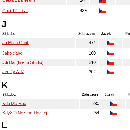
Cesta Za štěstím
244
Chci Tě Líbat
489
J
Skladba
Zobrazení
Jazyk
Př
Já Mám Chuť
474
Jako ďábel
160
Jdi Dál (live In Studio)
210
Jen Ty A Já
302
K
Skladba
Zobrazení
Jazyk
Kdo Má Rád
230
Když Ti Nejsem Hezkej
254
L