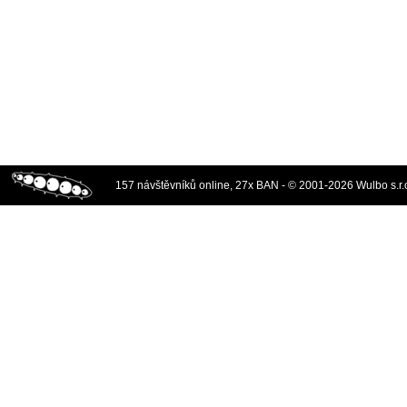
157 návštěvníků online, 27x BAN - © 2001-2026 Wulbo s.r.o