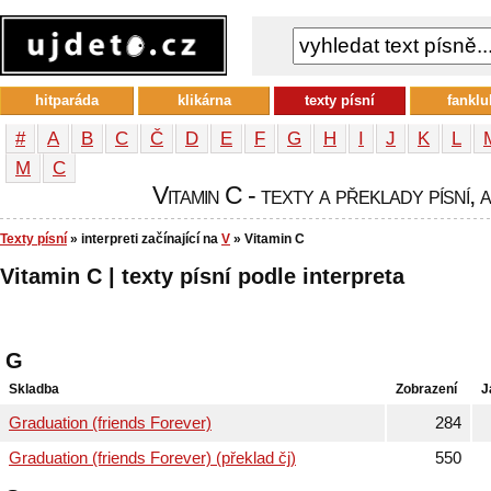
hitparáda
klikárna
texty písní
fanklu
#
A
B
C
Č
D
E
F
G
H
I
J
K
L
М
С
Vitamin C - texty a překlady písní, 
Texty písní
» interpreti začínající na
V
» Vitamin C
Vitamin C | texty písní podle interpreta
G
Skladba
Zobrazení
J
Graduation (friends Forever)
284
Graduation (friends Forever) (překlad čj)
550