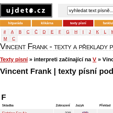
hitparáda
klikárna
texty písní
fanklu
#
A
B
C
Č
D
E
F
G
H
I
J
K
L
М
С
Vincent Frank - texty a překlady pí
Texty písní
» interpreti začínající na
V
» Vin
Vincent Frank | texty písní pod
F
Skladba
Zobrazení
Jazyk
Překlad