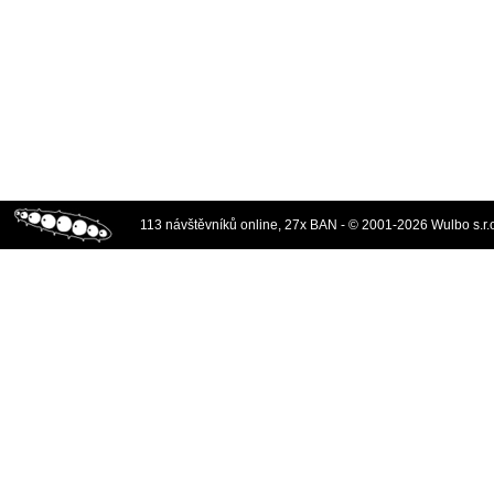
113 návštěvníků online, 27x BAN - © 2001-2026 Wulbo s.r.o