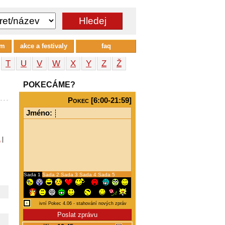
um
akce a festivaly
faq
T
U
V
W
X
Y
Z
Ž
POKECÁME?
Pokec [6:00-21:59]
Jméno:
a
|
Sada 1
Sada 2
Sada 3
Sada 4
Sada 5