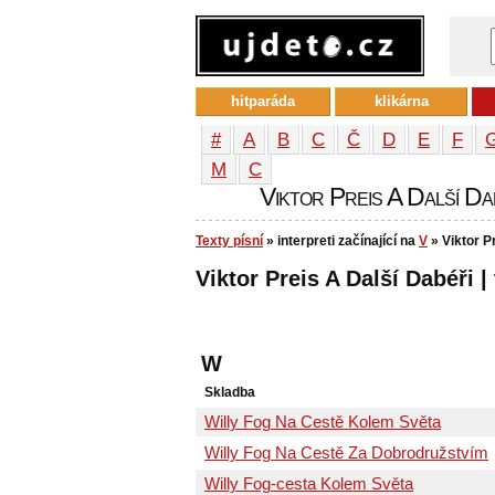
hitparáda
klikárna
#
A
B
C
Č
D
E
F
М
С
Viktor Preis A Další Dab
Texty písní
» interpreti začínající na
V
» Viktor P
Viktor Preis A Další Dabéři |
W
Skladba
Willy Fog Na Cestě Kolem Světa
Willy Fog Na Cestě Za Dobrodružstvím
Willy Fog-cesta Kolem Světa