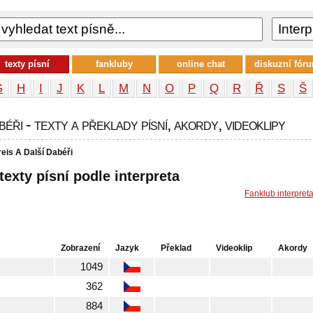
texty písní
fankluby
online chat
diskuzní fór
G
H
I
J
K
L
M
N
O
P
Q
R
Ř
S
Š
éři - texty a překlady písní, akordy, videoklipy
reis A Další Dabéři
 texty písní podle interpreta
Fanklub interpret
Zobrazení
Jazyk
Překlad
Videoklip
Akordy
1049
362
884