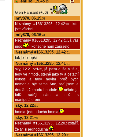
emilio, 19.45
:13
Glen Hansard (+56)
mfy870, 06.19
:58
Neznámý #16613295, 12.42
: kde
:01
jste všichni
mfy870, 06.16
:41
Neznámý #16613295, 12.42
:Já vás
:01
moc
konečně nám zapršelo
Neznámý #16613295, 12.42
:01
tak je to lepší
Neznámý #16613295, 12.41
:21
sky, 12.21
:Ne, já jsem duše v těle,
:50
tedy ve hmotě, stejně jako ty a ostatní
bytosti a taky nevím proč bych
nemohla být sama Ano, teď jsem a
doufám že budu i nadále
někdo je
totiž raději sám a než s
manipulátorem
sky, 12.22
:31
hmota, jednoduchá hmota
sky, 12.21
:50
Neznámý #16613295, 12.20
:stačí,
:31
že ty jsi jednoduchá
Neznámý #16613295, 12.20
:31