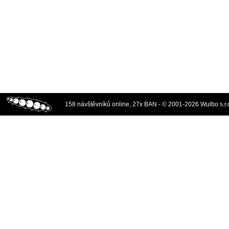
158 návštěvníků online, 27x BAN - © 2001-2026 Wulbo s.r.o