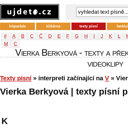
hitparáda
klikárna
texty písní
fanklu
#
A
B
C
Č
D
E
F
G
H
I
J
K
L
М
С
Vierka Berkyová - texty a přek
videoklipy
Texty písní
» interpreti začínající na
V
» Vie
Vierka Berkyová | texty písní p
K