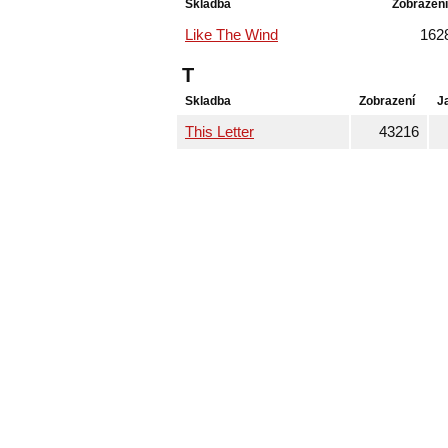
Skladba
Zobrazení
Like The Wind
162
T
Skladba
Zobrazení
J
This Letter
43216