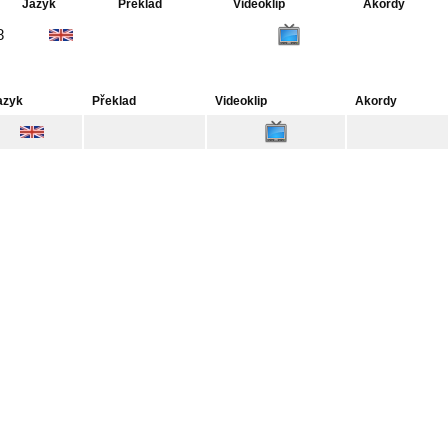
Jazyk
Překlad
Videoklip
Akordy
8
azyk
Překlad
Videoklip
Akordy