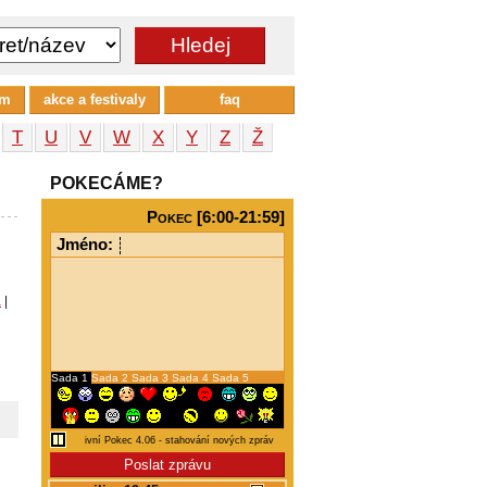
um
akce a festivaly
faq
T
U
V
W
X
Y
Z
Ž
POKECÁME?
Pokec [6:00-21:59]
Jméno:
a
|
Sada 1
Sada 2
Sada 3
Sada 4
Sada 5