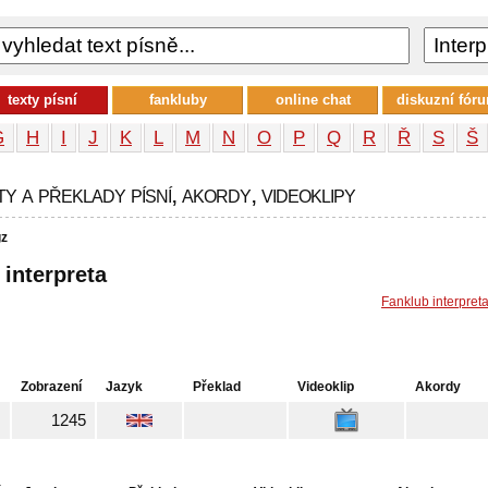
texty písní
fankluby
online chat
diskuzní fór
G
H
I
J
K
L
M
N
O
P
Q
R
Ř
S
Š
ty a překlady písní, akordy, videoklipy
gz
 interpreta
Fanklub interpret
Zobrazení
Jazyk
Překlad
Videoklip
Akordy
1245