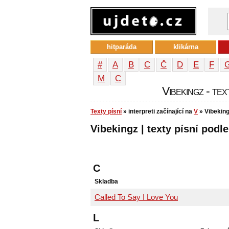
hitparáda
klikárna
#
A
B
C
Č
D
E
F
М
С
Vibekingz - tex
Texty písní
» interpreti začínající na
V
» Vibekin
Vibekingz | texty písní podle
C
Skladba
Called To Say I Love You
L