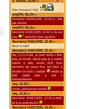
emilio, 19.45
:13
Glen Hansard (+56)
mfy870, 06.19
:58
Neznámý #16613295, 12.42
: kde
:01
jste všichni
mfy870, 06.16
:41
Neznámý #16613295, 12.42
:Já vás
:01
moc
konečně nám zapršelo
Neznámý #16613295, 12.42
:01
tak je to lepší
Neznámý #16613295, 12.41
:21
sky, 12.21
:Ne, já jsem duše v těle,
:50
tedy ve hmotě, stejně jako ty a ostatní
bytosti a taky nevím proč bych
nemohla být sama Ano, teď jsem a
doufám že budu i nadále
někdo je
totiž raději sám a než s
manipulátorem
sky, 12.22
:31
hmota, jednoduchá hmota
sky, 12.21
:50
Neznámý #16613295, 12.20
:stačí,
:31
že ty jsi jednoduchá
Neznámý #16613295, 12.20
:31