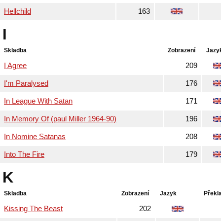
Hellchild
163
I
Skladba
Zobrazení
Jazy
I Agree
209
I'm Paralysed
176
In League With Satan
171
In Memory Of (paul Miller 1964-90)
196
In Nomine Satanas
208
Into The Fire
179
K
Skladba
Zobrazení
Jazyk
Překl
Kissing The Beast
202