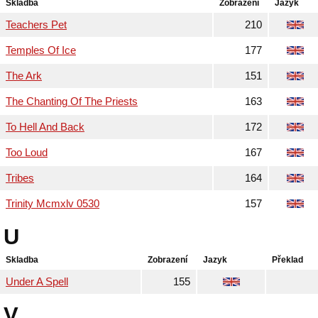
Skladba
Zobrazení
Jazyk
Teachers Pet
210
Temples Of Ice
177
The Ark
151
The Chanting Of The Priests
163
To Hell And Back
172
Too Loud
167
Tribes
164
Trinity Mcmxlv 0530
157
U
Skladba
Zobrazení
Jazyk
Překlad
Under A Spell
155
V