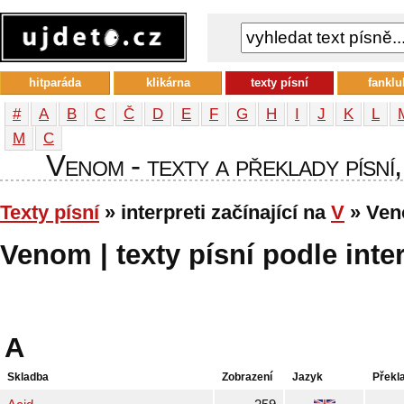
hitparáda
klikárna
texty písní
fanklu
#
A
B
C
Č
D
E
F
G
H
I
J
K
L
М
С
Venom - texty a překlady písní,
Texty písní
» interpreti začínající na
V
» Ve
Venom | texty písní podle inte
A
Skladba
Zobrazení
Jazyk
Překl