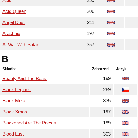
Acid
259
Acid Queen
206
Angel Dust
211
Arachnid
197
At War With Satan
357
B
Skladba
Zobrazení
Jazyk
Beauty And The Beast
199
Black Legions
269
Black Metal
335
Black Xmas
197
Blackened Are The Priests
199
Blood Lust
303