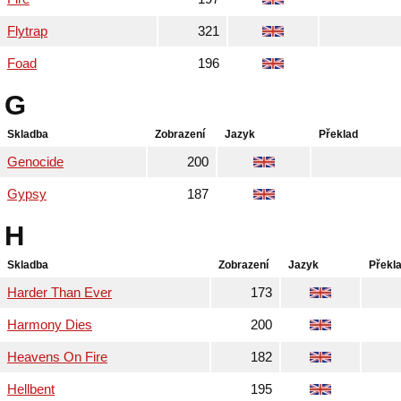
Flytrap
321
Foad
196
G
Skladba
Zobrazení
Jazyk
Překlad
Genocide
200
Gypsy
187
H
Skladba
Zobrazení
Jazyk
Překl
Harder Than Ever
173
Harmony Dies
200
Heavens On Fire
182
Hellbent
195