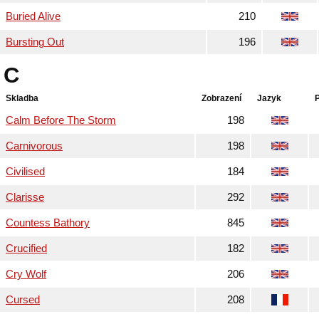
Buried Alive
210
Bursting Out
196
C
Skladba
Zobrazení
Jazyk
Calm Before The Storm
198
Carnivorous
198
Civilised
184
Clarisse
292
Countess Bathory
845
Crucified
182
Cry Wolf
206
Cursed
208