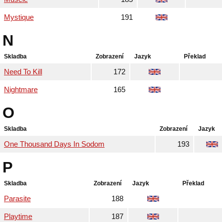
Mystique
191
N
Skladba
Zobrazení
Jazyk
Překlad
Need To Kill
172
Nightmare
165
O
Skladba
Zobrazení
Jazyk
One Thousand Days In Sodom
193
P
Skladba
Zobrazení
Jazyk
Překlad
Parasite
188
Playtime
187