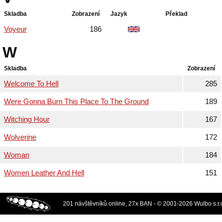
Skladba
Zobrazení
Jazyk
Překlad
Voyeur
186
W
Skladba
Zobrazení
Welcome To Hell
285
Were Gonna Burn This Place To The Ground
189
Witching Hour
167
Wolverine
172
Woman
184
Women Leather And Hell
151
201 návštěvníků online, 27x BAN - © 2001-2026 Wulbo s.r.o