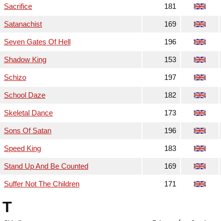
Sacrifice
181
Satanachist
169
Seven Gates Of Hell
196
Shadow King
153
Schizo
197
School Daze
182
Skeletal Dance
173
Sons Of Satan
196
Speed King
183
Stand Up And Be Counted
169
Suffer Not The Children
171
T