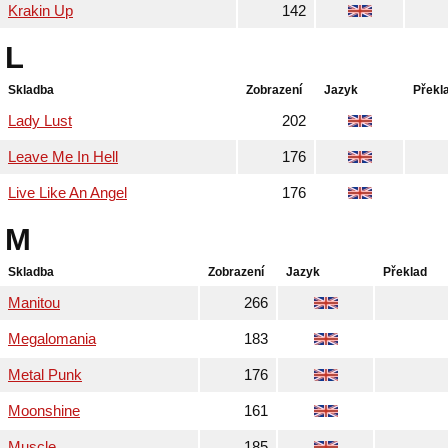
Krakin Up
142
L
Skladba
Zobrazení
Jazyk
Překl
Lady Lust
202
Leave Me In Hell
176
Live Like An Angel
176
M
Skladba
Zobrazení
Jazyk
Překlad
Manitou
266
Megalomania
183
Metal Punk
176
Moonshine
161
Muscle
185