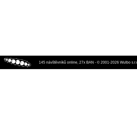
145 návštěvníků online, 27x BAN - © 2001-2026 Wulbo s.r.o