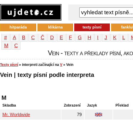
hitparáda
klikárna
texty písní
fanklu
#
A
B
C
Č
D
E
F
G
H
I
J
K
L
М
С
Vein - texty a překlady písní, ak
Texty písní
» interpreti začínající na
V
» Vein
Vein | texty písní podle interpreta
M
Skladba
Zobrazení
Jazyk
Překlad
Mr. Worldwide
79