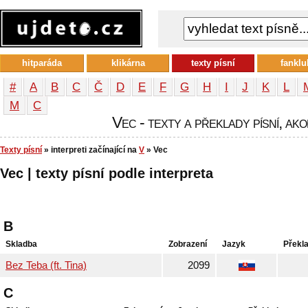
hitparáda
klikárna
texty písní
fanklu
#
A
B
C
Č
D
E
F
G
H
I
J
K
L
М
С
Vec - texty a překlady písní, ako
Texty písní
» interpreti začínající na
V
» Vec
Vec | texty písní podle interpreta
B
Skladba
Zobrazení
Jazyk
Překl
Bez Teba (ft. Tina)
2099
C