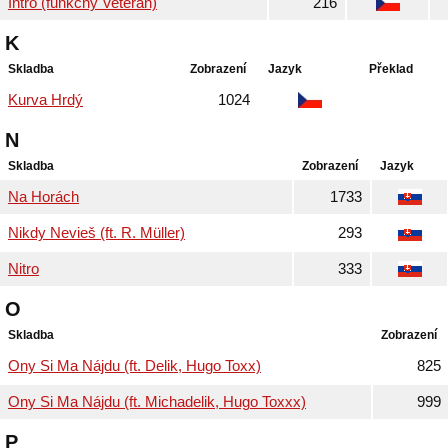
Intro (funkčný Veterán)
216
K
Skladba
Zobrazení
Jazyk
Překlad
Kurva Hrdý
1024
N
Skladba
Zobrazení
Jazyk
Na Horách
1733
Nikdy Nevieš (ft. R. Müller)
293
Nitro
333
O
Skladba
Zobrazení
Ony Si Ma Nájdu (ft. Delik, Hugo Toxx)
825
Ony Si Ma Nájdu (ft. Michadelik, Hugo Toxxx)
999
P