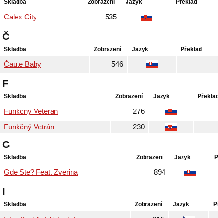
Skladba
Zobrazení
Jazyk
Překlad
Calex City
535
Č
Skladba
Zobrazení
Jazyk
Překlad
Čaute Baby
546
F
Skladba
Zobrazení
Jazyk
Překla
Funkčný Veterán
276
Funkčný Vetrán
230
G
Skladba
Zobrazení
Jazyk
P
Gde Ste? Feat. Zverina
894
I
Skladba
Zobrazení
Jazyk
P