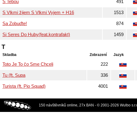
S Tebou
491
S Vlkmi žijem S Vlkmi Vyjem + H16
1513
Sa Zobuďte!
874
Si Seres Do Huby(feat.kontrafakt)
1459
T
Skladba
Zobrazení
Jazyk
Toto Je To čo Sme Chceli
222
Tu (ft. Supa
336
Turista (ft. Pio Squad)
4001
150 návštěvníků online, 27x BAN - © 2001-2026 Wulbo s.r.o