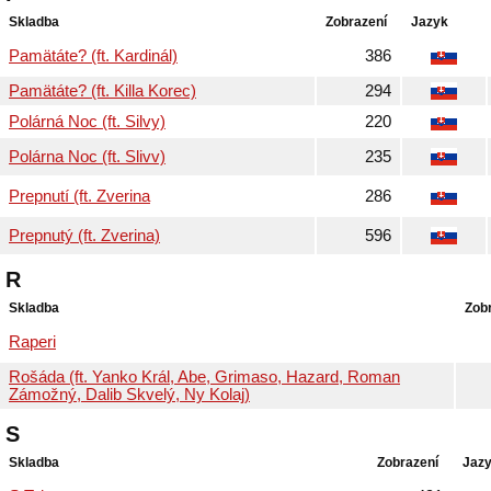
Skladba
Zobrazení
Jazyk
Pamätáte? (ft. Kardinál)
386
Pamätáte? (ft. Killa Korec)
294
Polárná Noc (ft. Silvy)
220
Polárna Noc (ft. Slivv)
235
Prepnutí (ft. Zverina
286
Prepnutý (ft. Zverina)
596
R
Skladba
Zob
Raperi
Rošáda (ft. Yanko Král, Abe, Grimaso, Hazard, Roman
Zámožný, Dalib Skvelý, Ny Kolaj)
S
Skladba
Zobrazení
Jaz