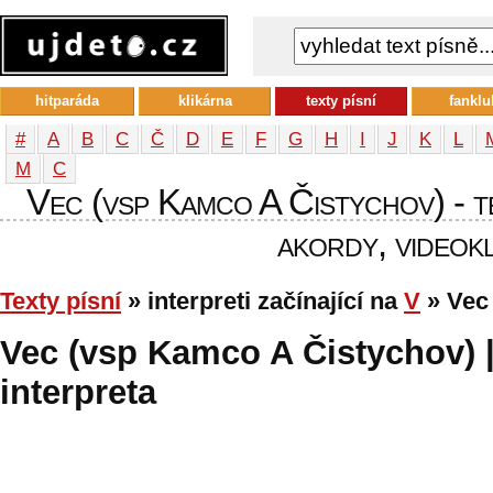
hitparáda
klikárna
texty písní
fanklu
#
A
B
C
Č
D
E
F
G
H
I
J
K
L
М
С
Vec (vsp Kamco A Čistychov) - te
akordy, videokl
Texty písní
» interpreti začínající na
V
» Vec
Vec (vsp Kamco A Čistychov) |
interpreta