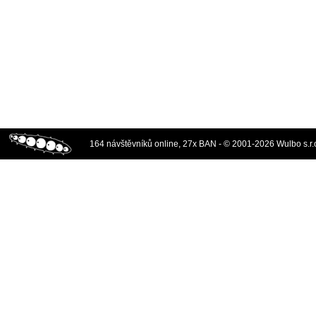
164 návštěvníků online, 27x BAN - © 2001-2026 Wulbo s.r.o