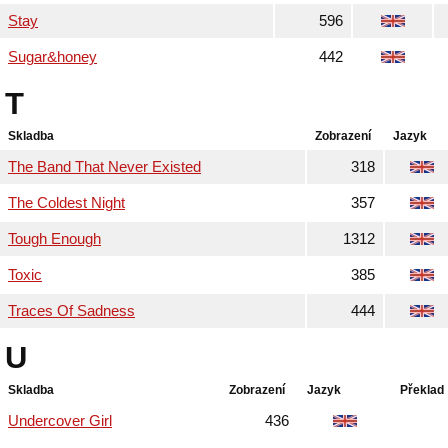
Stay
596
Sugar&honey
442
T
Skladba
Zobrazení
Jazyk
The Band That Never Existed
318
The Coldest Night
357
Tough Enough
1312
Toxic
385
Traces Of Sadness
444
U
Skladba
Zobrazení
Jazyk
Překlad
Undercover Girl
436