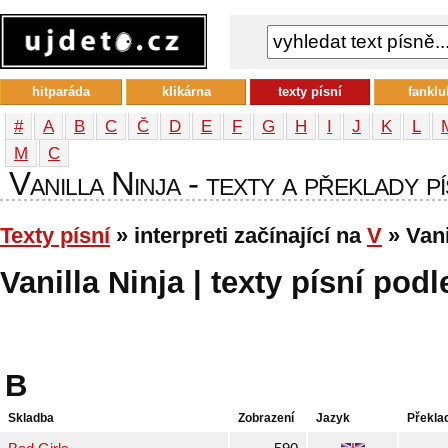
hitparáda
klikárna
texty písní
fanklu
#
A
B
C
Č
D
E
F
G
H
I
J
K
L
М
С
Vanilla Ninja - texty a překlady pí
Texty písní
» interpreti začínající na
V
» Vani
Vanilla Ninja | texty písní podl
B
Skladba
Zobrazení
Jazyk
Překla