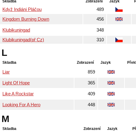
Skladba
Zobrazení
Jazyk
Když Indiáni Pláčou
489
Kingdom Burning Down
456
Klubikuningad
348
Klubikuningad(př Cz)
310
L
Skladba
Zobrazení
Jazyk
Přek
Liar
859
Light Of Hope
365
Like A Rockstar
409
Looking For A Hero
448
M
Skladba
Zobrazení
Jazyk
P