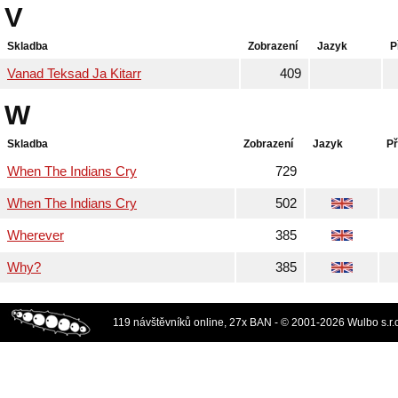
V
Skladba
Zobrazení
Jazyk
P
Vanad Teksad Ja Kitarr
409
W
Skladba
Zobrazení
Jazyk
Př
When The Indians Cry
729
When The Indians Cry
502
Wherever
385
Why?
385
119 návštěvníků online, 27x BAN - © 2001-2026 Wulbo s.r.o