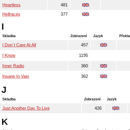
Heartless
481
Hellraces
377
I
Skladba
Zobrazení
Jazyk
Překl
I Don´t Care At All
457
I Know
1195
Inner Radio
360
Insane In Vain
362
J
Skladba
Zobrazení
Jazyk
Just Another Day To Live
426
K