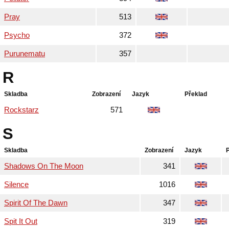
Pray
513
Psycho
372
Purunematu
357
R
Skladba
Zobrazení
Jazyk
Překlad
Rockstarz
571
S
Skladba
Zobrazení
Jazyk
Shadows On The Moon
341
Silence
1016
Spirit Of The Dawn
347
Spit It Out
319