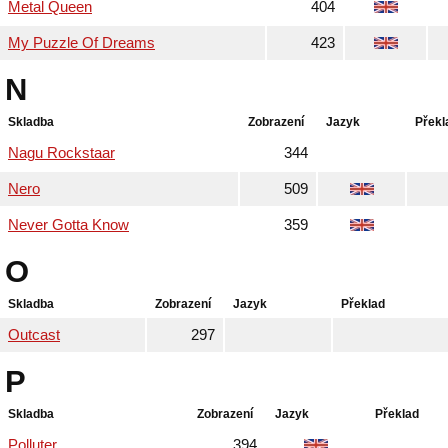
Metal Queen
404
My Puzzle Of Dreams
423
N
Skladba
Zobrazení
Jazyk
Překl
Nagu Rockstaar
344
Nero
509
Never Gotta Know
359
O
Skladba
Zobrazení
Jazyk
Překlad
Outcast
297
P
Skladba
Zobrazení
Jazyk
Překlad
Polluter
394