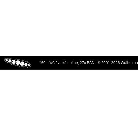
160 návštěvníků online, 27x BAN - © 2001-2026 Wulbo s.r.o