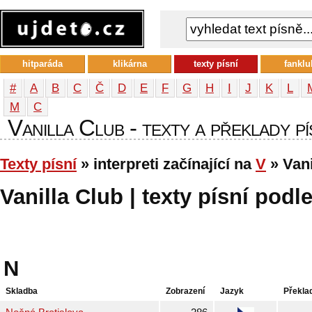
hitparáda
klikárna
texty písní
fanklu
#
A
B
C
Č
D
E
F
G
H
I
J
K
L
М
С
Vanilla Club - texty a překlady pí
Texty písní
» interpreti začínající na
V
» Vani
Vanilla Club | texty písní podle
N
Skladba
Zobrazení
Jazyk
Překla