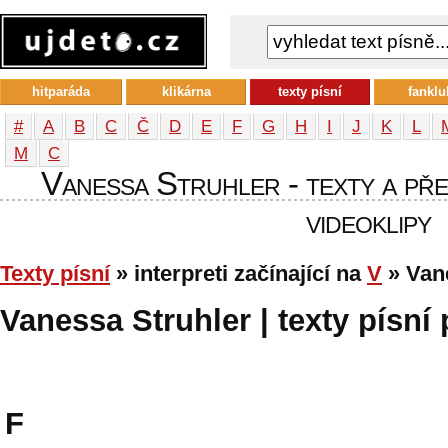
hitparáda
klikárna
texty písní
fanklu
#
A
B
C
Č
D
E
F
G
H
I
J
K
L
М
С
Vanessa Struhler - texty a přek
videoklipy
Texty písní
» interpreti začínající na
V
» Van
Vanessa Struhler | texty písní 
F