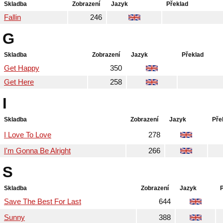
Skladba
Zobrazení
Jazyk
Překlad
Fallin
246
G
Skladba
Zobrazení
Jazyk
Překlad
Get Happy
350
Get Here
258
I
Skladba
Zobrazení
Jazyk
Pře
I Love To Love
278
I'm Gonna Be Alright
266
S
Skladba
Zobrazení
Jazyk
Save The Best For Last
644
Sunny
388