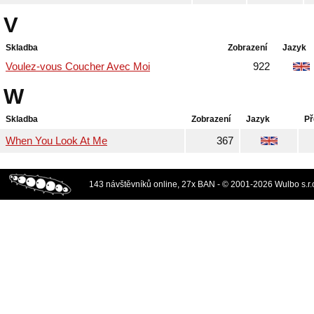
V
Skladba
Zobrazení
Jazyk
Voulez-vous Coucher Avec Moi
922
W
Skladba
Zobrazení
Jazyk
Př
When You Look At Me
367
143 návštěvníků online, 27x BAN - © 2001-2026 Wulbo s.r.o