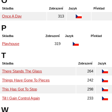
O
Skladba
Zobrazení
Jazyk
Překlad
Once A Day
313
P
Skladba
Zobrazení
Jazyk
Překlad
Playhouse
319
T
Skladba
Zobrazení
Jazyk
There Stands The Glass
264
Things Have Gone To Pieces
242
This Has Got To Stop
298
Till I Gain Control Again
233
W