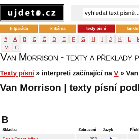
hitparáda
klikárna
texty písní
fanklu
#
A
B
C
Č
D
E
F
G
H
I
J
K
L
М
С
Van Morrison - texty a překlady pí
Texty písní
» interpreti začínající na
V
» Van
Van Morrison | texty písní podl
B
Skladba
Zobrazení
Jazyk
Přek