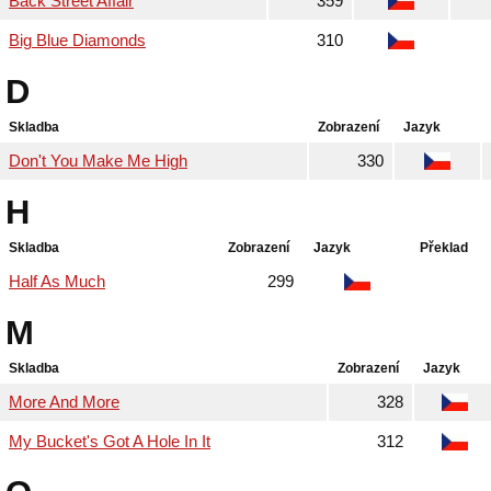
Back Street Affair
359
Big Blue Diamonds
310
D
Skladba
Zobrazení
Jazyk
Don't You Make Me High
330
H
Skladba
Zobrazení
Jazyk
Překlad
Half As Much
299
M
Skladba
Zobrazení
Jazyk
More And More
328
My Bucket's Got A Hole In It
312