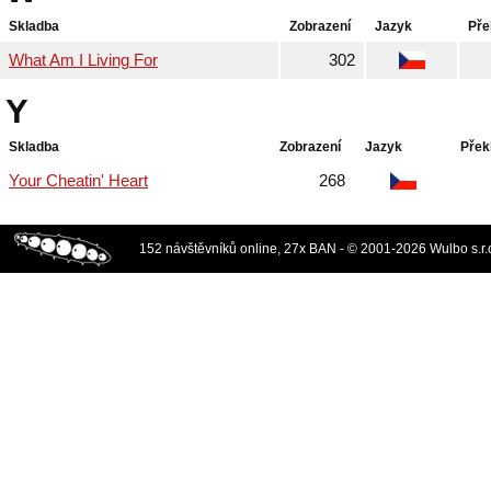
Skladba
Zobrazení
Jazyk
Pře
What Am I Living For
302
Y
Skladba
Zobrazení
Jazyk
Přek
Your Cheatin' Heart
268
152 návštěvníků online, 27x BAN - © 2001-2026 Wulbo s.r.o