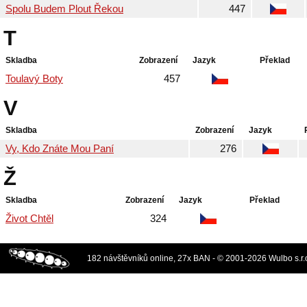
Spolu Budem Plout Řekou
447
T
Skladba
Zobrazení
Jazyk
Překlad
Toulavý Boty
457
V
Skladba
Zobrazení
Jazyk
Vy, Kdo Znáte Mou Paní
276
Ž
Skladba
Zobrazení
Jazyk
Překlad
Život Chtěl
324
182 návštěvníků online, 27x BAN - © 2001-2026 Wulbo s.r.o