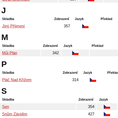
J
Skladba
Zobrazení
Jazyk
Překlad
Jiný Příjmení
357
M
Skladba
Zobrazení
Jazyk
Překlad
Můj Plán
342
P
Skladba
Zobrazení
Jazyk
Překla
Pláč Nad Křížem
314
S
Skladba
Zobrazení
Jazyk
Sen
354
Snům Závidím
427