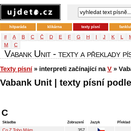
hitparáda
klikárna
texty písní
fanklu
#
A
B
C
Č
D
E
F
G
H
I
J
K
L
М
С
Vabank Unit - texty a překlady pís
Texty písní
» interpreti začínající na
V
» Vab
Vabank Unit | texty písní podle
C
Skladba
Zobrazení
Jazyk
Překlad
Co Z Toho Mám
357