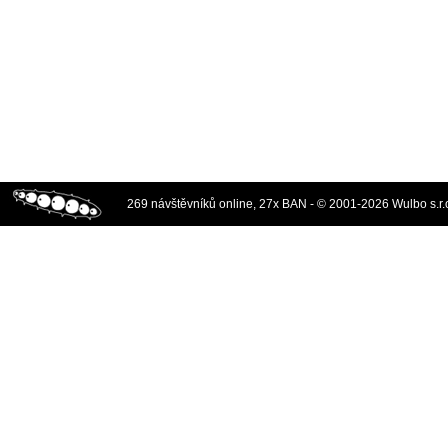
269 návštěvníků online, 27x BAN - © 2001-2026 Wulbo s.r.o