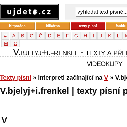
hitparáda
klikárna
texty písní
fanklu
#
A
B
C
Č
D
E
F
G
H
I
J
K
L
М
С
V.bjelyj+i.frenkel - texty a pře
videoklipy
Texty písní
» interpreti začínající na
V
» V.bj
V.bjelyj+i.frenkel | texty písní
V