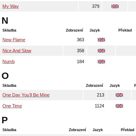
My Way
379
N
Skladba
Zobrazení
Jazyk
Překlad
New Flame
363
Nice And Slow
358
Numb
184
O
Skladba
Zobrazení
Jazyk
One Day You'll Be Mine
213
One Time
1124
P
Skladba
Zobrazení
Jazyk
Překlad