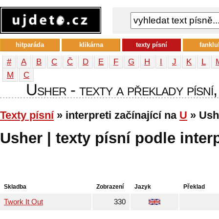
hitparáda
klikárna
texty písní
fanklu
#
A
B
C
Č
D
E
F
G
H
I
J
K
L
М
С
Usher - texty a překlady písní,
Texty písní
» interpreti začínající na
U
» Ush
Usher | texty písní podle inter
Skladba
Zobrazení
Jazyk
Překlad
Twork It Out
330