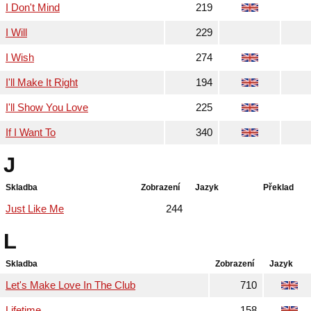
I Don't Mind
219
I Will
229
I Wish
274
I'll Make It Right
194
I'll Show You Love
225
If I Want To
340
J
Skladba
Zobrazení
Jazyk
Překlad
Just Like Me
244
L
Skladba
Zobrazení
Jazyk
Let's Make Love In The Club
710
Lifetime
158