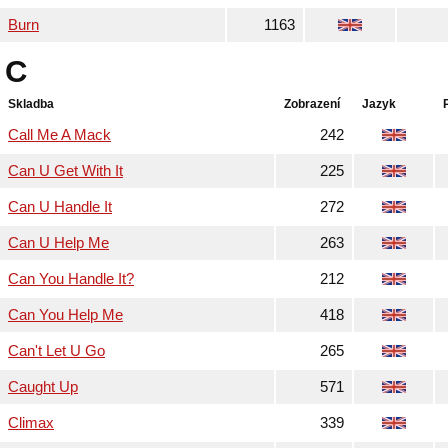
Burn
1163
C
Skladba
Zobrazení
Jazyk
Call Me A Mack
242
Can U Get With It
225
Can U Handle It
272
Can U Help Me
263
Can You Handle It?
212
Can You Help Me
418
Can't Let U Go
265
Caught Up
571
Climax
339