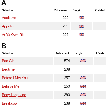
A
Skladba
Zobrazení
Jazyk
Překlad
Addictive
232
Appetite
259
At Ya Own Risk
209
B
Skladba
Zobrazení
Jazyk
Překla
Bad Girl
574
Bedtime
298
Before I Met You
257
Believe Me
150
Body Language
390
Breakdown
238