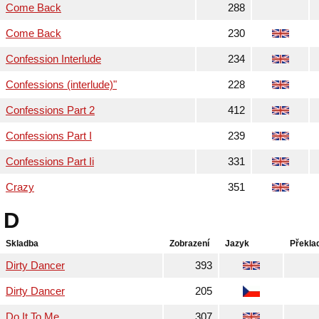
Come Back
288
Come Back
230
Confession Interlude
234
Confessions (interlude)"
228
Confessions Part 2
412
Confessions Part I
239
Confessions Part Ii
331
Crazy
351
D
Skladba
Zobrazení
Jazyk
Překla
Dirty Dancer
393
Dirty Dancer
205
Do It To Me
307