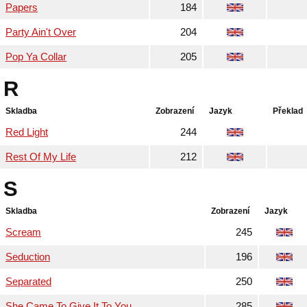
Papers
184
Party Ain't Over
204
Pop Ya Collar
205
R
Skladba
Zobrazení
Jazyk
Překlad
Red Light
244
Rest Of My Life
212
S
Skladba
Zobrazení
Jazyk
Scream
245
Seduction
196
Separated
250
She Came To Give It To You
285