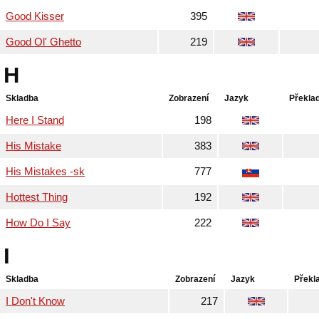
Good Kisser
395
Good Ol' Ghetto
219
H
Skladba
Zobrazení
Jazyk
Překla
Here I Stand
198
His Mistake
383
His Mistakes -sk
777
Hottest Thing
192
How Do I Say
222
I
Skladba
Zobrazení
Jazyk
Překl
I Don't Know
217