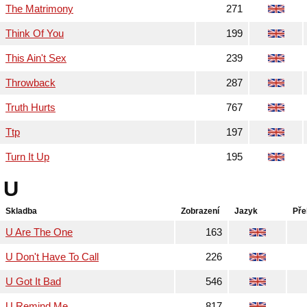
The Matrimony
271
Think Of You
199
This Ain't Sex
239
Throwback
287
Truth Hurts
767
Ttp
197
Turn It Up
195
U
Skladba
Zobrazení
Jazyk
Pře
U Are The One
163
U Don't Have To Call
226
U Got It Bad
546
U Remind Me
817