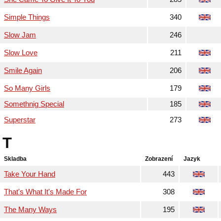
Simple Things
340
Slow Jam
246
Slow Love
211
Smile Again
206
So Many Girls
179
Somethnig Special
185
Superstar
273
T
Skladba
Zobrazení
Jazyk
Take Your Hand
443
That's What It's Made For
308
The Many Ways
195