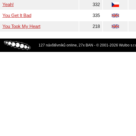
Yeah!
332
You Get It Bad
335
You Took My Heart
218
127 návštěvníků online, 27x BAN - © 2001-2026 Wulbo s.r.o