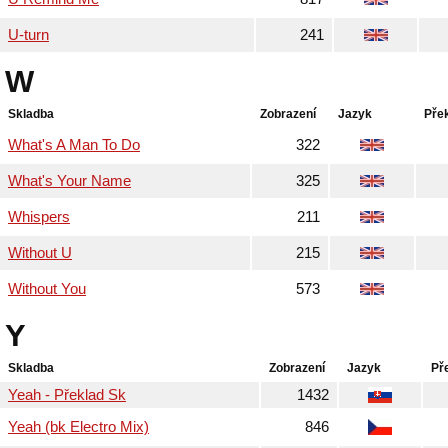
U-turn
241
W
Skladba
Zobrazení
Jazyk
Pře
What's A Man To Do
322
What's Your Name
325
Whispers
211
Without U
215
Without You
573
Y
Skladba
Zobrazení
Jazyk
Př
Yeah - Překlad Sk
1432
Yeah (bk Electro Mix)
846