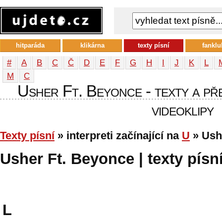
hitparáda
klikárna
texty písní
fanklu
#
A
B
C
Č
D
E
F
G
H
I
J
K
L
М
С
Usher Ft. Beyonce - texty a pře
videoklipy
Texty písní
» interpreti začínající na
U
» Ush
Usher Ft. Beyonce | texty písn
L