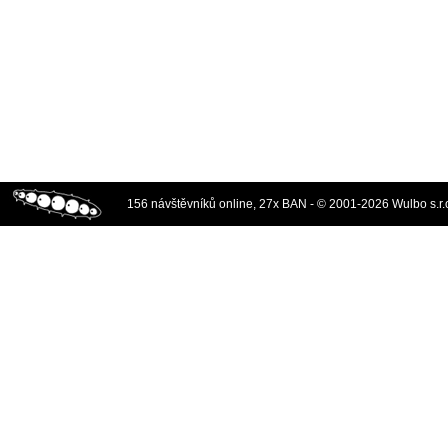
156 návštěvníků online, 27x BAN - © 2001-2026 Wulbo s.r.o