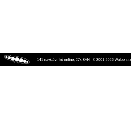
141 návštěvníků online, 27x BAN - © 2001-2026 Wulbo s.r.o