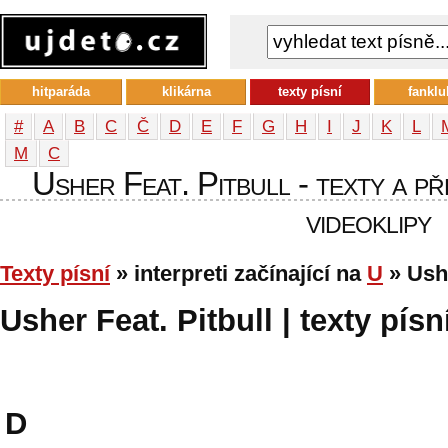
hitparáda
klikárna
texty písní
fanklu
#
A
B
C
Č
D
E
F
G
H
I
J
K
L
М
С
Usher Feat. Pitbull - texty a př
videoklipy
Texty písní
» interpreti začínající na
U
» Ushe
Usher Feat. Pitbull | texty písn
D