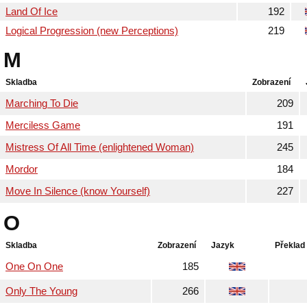
Land Of Ice
192
Logical Progression (new Perceptions)
219
M
Skladba
Zobrazení
Marching To Die
209
Merciless Game
191
Mistress Of All Time (enlightened Woman)
245
Mordor
184
Move In Silence (know Yourself)
227
O
Skladba
Zobrazení
Jazyk
Překlad
One On One
185
Only The Young
266