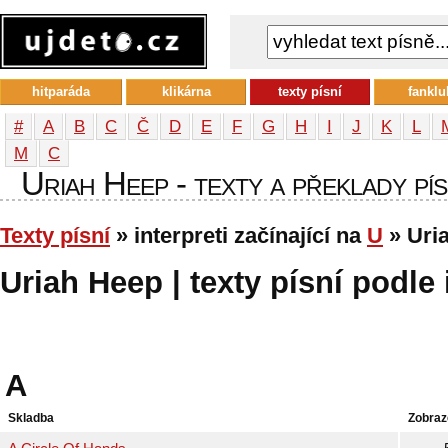
hitparáda
klikárna
texty písní
fanklu
#
A
B
C
Č
D
E
F
G
H
I
J
K
L
М
С
Uriah Heep - texty a překlady pís
Texty písní
» interpreti začínající na
U
» Uri
Uriah Heep | texty písní podle 
A
Skladba
Zobraz