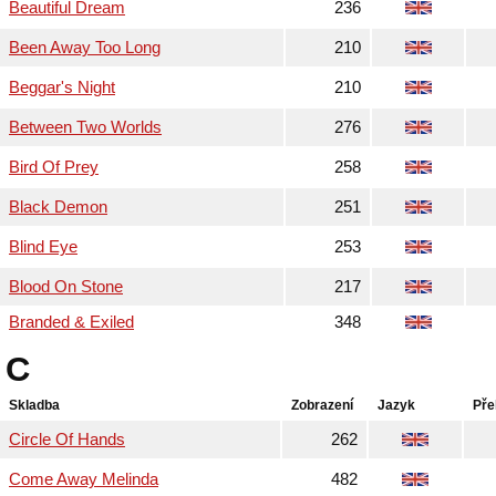
Beautiful Dream
236
Been Away Too Long
210
Beggar's Night
210
Between Two Worlds
276
Bird Of Prey
258
Black Demon
251
Blind Eye
253
Blood On Stone
217
Branded & Exiled
348
C
Skladba
Zobrazení
Jazyk
Pře
Circle Of Hands
262
Come Away Melinda
482