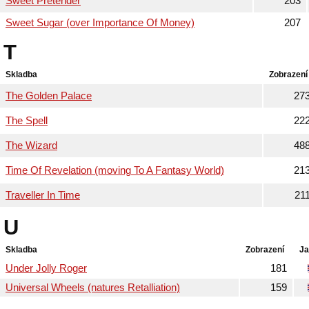
Sweet Pretender
203
Sweet Sugar (over Importance Of Money)
207
T
Skladba
Zobrazení
The Golden Palace
27
The Spell
22
The Wizard
48
Time Of Revelation (moving To A Fantasy World)
21
Traveller In Time
21
U
Skladba
Zobrazení
Ja
Under Jolly Roger
181
Universal Wheels (natures Retalliation)
159