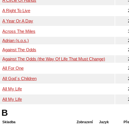
A Circle Of Hands
A Right To Live
A Year Or A Day
Across The Miles
Adrian (s.o.s.)
Against The Odds
Against The Odds (the Way Of Life That Must Change)
All For One
All God´s Children
All My Life
All My Life
B
Skladba
Zobrazení
Jazyk
Pře