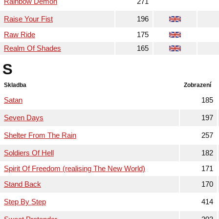
Rainbow Demon
271
Raise Your Fist
196
Raw Ride
175
Realm Of Shades
165
S
Skladba
Zobrazení
Satan
185
Seven Days
197
Shelter From The Rain
257
Soldiers Of Hell
182
Spirit Of Freedom (realising The New World)
171
Stand Back
170
Step By Step
414