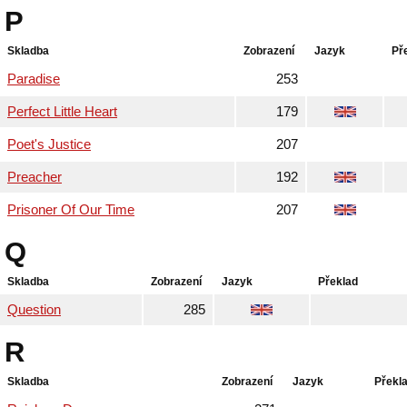
P
Skladba
Zobrazení
Jazyk
Př
Paradise
253
Perfect Little Heart
179
Poet's Justice
207
Preacher
192
Prisoner Of Our Time
207
Q
Skladba
Zobrazení
Jazyk
Překlad
Question
285
R
Skladba
Zobrazení
Jazyk
Překl