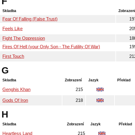
F
Skladba
Zobrazen
Fear Of Falling (False Trust)
19
Feels Like
20
Fight The Oppression
18
Fires Of Hell (your Only Son - The Futility Of War)
19
First Touch
21
G
Skladba
Zobrazení
Jazyk
Překlad
Genghis Khan
215
Gods Of Iron
218
H
Skladba
Zobrazení
Jazyk
Překlad
Heartless Land
215