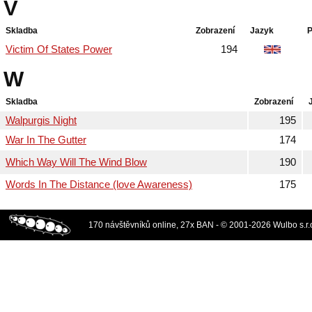
V
Skladba
Zobrazení
Jazyk
P
Victim Of States Power
194
W
Skladba
Zobrazení
Walpurgis Night
195
War In The Gutter
174
Which Way Will The Wind Blow
190
Words In The Distance (love Awareness)
175
170 návštěvníků online, 27x BAN - © 2001-2026 Wulbo s.r.o