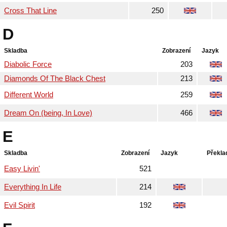
Cross That Line
250
D
Skladba
Zobrazení
Jazyk
Diabolic Force
203
Diamonds Of The Black Chest
213
Different World
259
Dream On (being, In Love)
466
E
Skladba
Zobrazení
Jazyk
Překla
Easy Livin'
521
Everything In Life
214
Evil Spirit
192